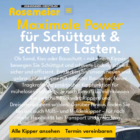
Maximale Power
für Schüttgut &
schwere Lasten.
Ob Sand, Kies oder Bauschutt – mit einem Kipper
bewegen Sie Schüttgut und schwere Ladung schnell,
sicher und effizient. Entdecken Sie unsere neuen und
gebrauchten Kipper mit robuster Bauweise, hoher
Tragkraft und praktischer Kippfunktion für
müheloses Entladen. Je nach Einsatzbereich können
Sie zwischen Rückwärtskippern und
Dreiseitenkippern wählen. Darüber hinaus finden Sie
bei uns auch Multi- und Muldenkipper – für noch
mehr Flexibilität bei Transport und Entladung.
Alle Kipper ansehen
Termin vereinbaren