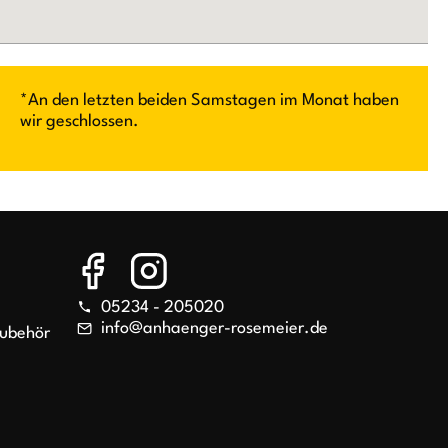
*An den letzten beiden Samstagen im Monat haben
wir geschlossen.
05234 - 205020
info@anhaenger-rosemeier.de
Zubehör