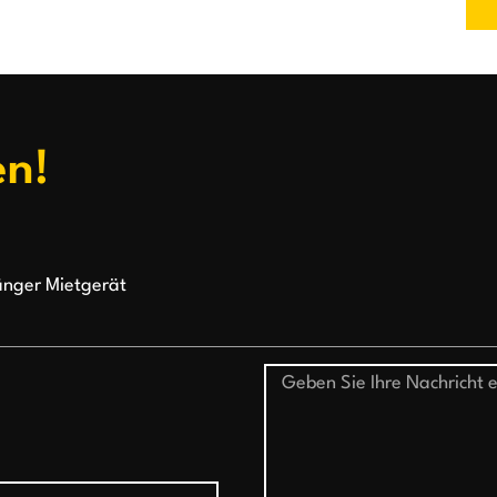
en!
nger Mietgerät