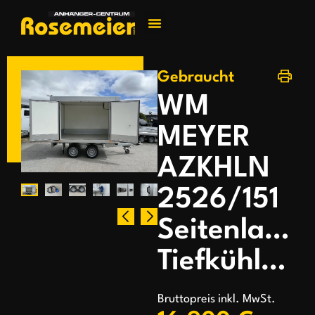
Jetzt kontakti
Gebraucht
WM
MEYER
AZKHLN
2526/151
Seitenlader
Tiefkühlanhänger
Bruttopreis inkl. MwSt.