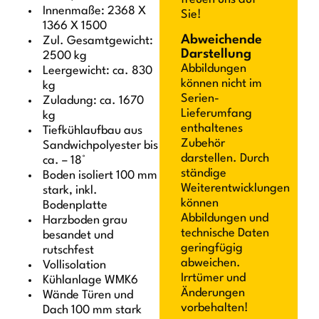
Innenmaße: 2368 X
Sie!
1366 X 1500
Abweichende
Zul. Gesamtgewicht:
Darstellung
2500 kg
Abbildungen
Leergewicht: ca. 830
können nicht im
kg
Serien-
Zuladung: ca. 1670
Lieferumfang
kg
enthaltenes
Tiefkühlaufbau aus
Zubehör
Sandwichpolyester bis
darstellen. Durch
ca. – 18°
ständige
Boden isoliert 100 mm
Weiterentwicklungen
stark, inkl.
können
Bodenplatte
Abbildungen und
Harzboden grau
technische Daten
besandet und
geringfügig
rutschfest
abweichen.
Vollisolation
Irrtümer und
Kühlanlage WMK6
Änderungen
Wände Türen und
vorbehalten!
Dach 100 mm stark