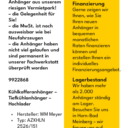
Anhänger aus unserem
Finanzierung
riesigen Vermietpark!
Gerne zeigen wir
– die Gelegenheit für
Ihnen, wie Sie
Sie!
Ihren neuen
– die MwSt. ist noch
Anhänger in
ausweisbar wie bei
bequemen
Neufahrzeugen
monatlichen
– die Anhänger haben
Raten finanzieren
nicht viel gelaufen und
können und
sind permanent in
erstellen Ihnen ein
unserer Fachwerkstatt
individuelles
überprüft worden
Finanzierungsangebot.
Lagerbestand
9922868
Wir haben mehr
als 2.000
Kühlkofferanhänger –
Anhänger ständig
Tiefkühlanhänger –
am Lager.
Hochlader
Besuchen Sie uns
Hersteller: WM Meyer
in Horn-Bad
Typ: AZKHLN
Meinberg – wir
2526/151
freuen uns auf