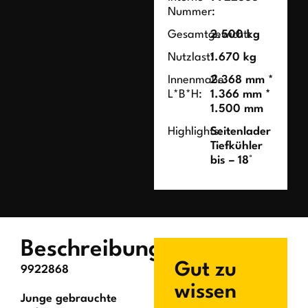
Nummer:
Gesamtgewicht:
2.500 kg
Nutzlast:
1.670 kg
Innenmaße
2.368 mm *
L*B*H:
1.366 mm *
1.500 mm
Highlights:
Seitenlader
Tiefkühler
bis – 18°
Beschreibung
Gut zu
9922868
wissen
Junge gebrauchte