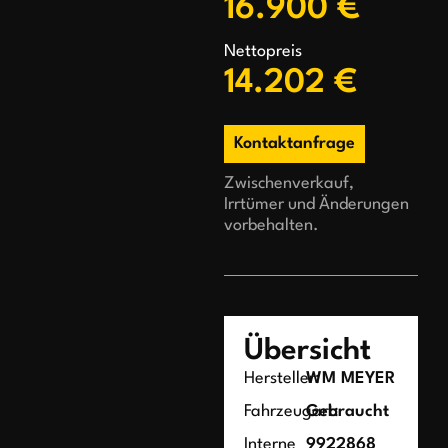
16.900 €
Nettopreis
14.202 €
Kontaktanfrage
Zwischenverkauf,
Irrtümer und Änderungen
vorbehalten.
Übersicht
Hersteller:
WM MEYER
Fahrzeugart:
Gebraucht
Interne
9922868