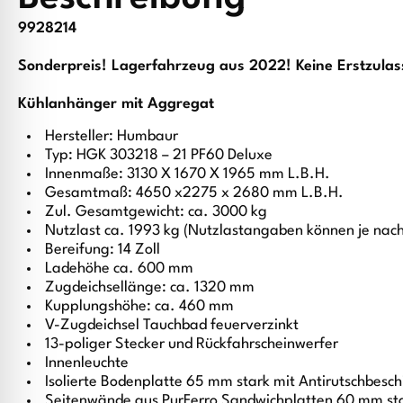
9928214
Sonderpreis! Lagerfahrzeug aus 2022! Keine Erstzula
Kühlanhänger mit Aggregat
Hersteller: Humbaur
Typ: HGK 303218 – 21 PF60 Deluxe
Innenmaße: 3130 X 1670 X 1965 mm L.B.H.
Gesamtmaß: 4650 x2275 x 2680 mm L.B.H.
Zul. Gesamtgewicht: ca. 3000 kg
Nutzlast ca. 1993 kg (Nutzlastangaben können je nac
Bereifung: 14 Zoll
Ladehöhe ca. 600 mm
Zugdeichsellänge: ca. 1320 mm
Kupplungshöhe: ca. 460 mm
V-Zugdeichsel Tauchbad feuerverzinkt
13-poliger Stecker und Rückfahrscheinwerfer
Innenleuchte
Isolierte Bodenplatte 65 mm stark mit Antirutschbesc
Seitenwände aus PurFerro Sandwichplatten 60 mm stark