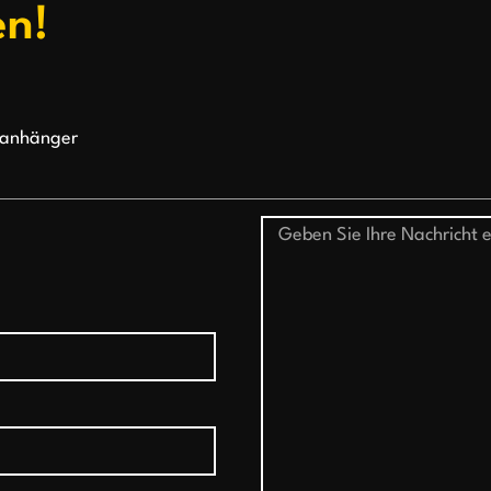
en!
lanhänger