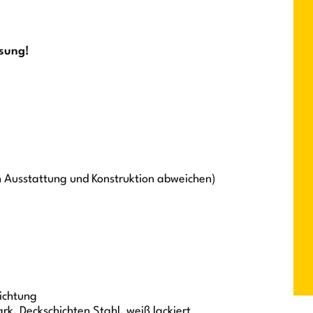
ssung!
h Ausstattung und Konstruktion abweichen)
hichtung
, Deckschichten Stahl, weiß lackiert