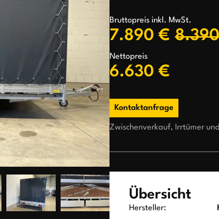
Bruttopreis inkl. MwSt.
7.890 €
8.390
Nettopreis
6.630 €
Kontaktanfrage
Zwischenverkauf, Irrtümer un
Übersicht
Hersteller: