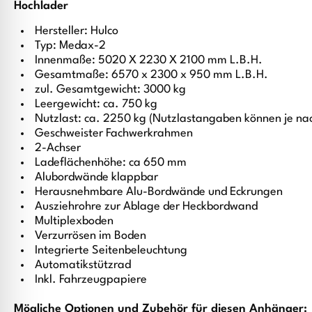
Hochlader
Hersteller: Hulco
Typ: Medax-2
Innenmaße: 5020 X 2230 X 2100 mm L.B.H.
Gesamtmaße: 6570 x 2300 x 950 mm L.B.H.
zul. Gesamtgewicht: 3000 kg
Leergewicht: ca. 750 kg
Nutzlast: ca. 2250 kg (Nutzlastangaben können je na
Geschweister Fachwerkrahmen
2-Achser
Ladeflächenhöhe: ca 650 mm
Alubordwände klappbar
Herausnehmbare Alu-Bordwände und Eckrungen
Ausziehrohre zur Ablage der Heckbordwand
Multiplexboden
Verzurrösen im Boden
Integrierte Seitenbeleuchtung
Automatikstützrad
Inkl. Fahrzeugpapiere
Mögliche Optionen und Zubehör für diesen Anhänger: