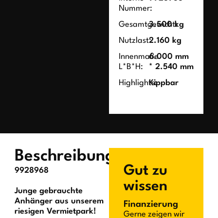
Nummer:
Gesamtgewicht:
3.500 kg
Nutzlast:
2.160 kg
Innenmaße
6.000 mm
L*B*H:
* 2.540 mm
Highlights:
Kippbar
Beschreibung
Gut zu
9928968
wissen
Junge gebrauchte
Anhänger aus unserem
Finanzierung
riesigen Vermietpark!
Gerne zeigen wir