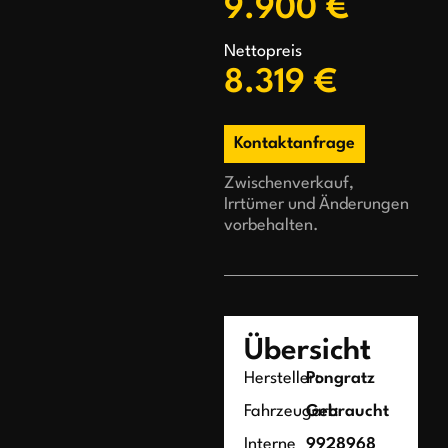
9.900 €
Nettopreis
8.319 €
Kontaktanfrage
Zwischenverkauf,
Irrtümer und Änderungen
vorbehalten.
Übersicht
Hersteller:
Pongratz
Fahrzeugart:
Gebraucht
Interne
9928968