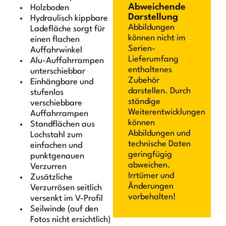
Abweichende
Holzboden
Darstellung
Hydraulisch kippbare
Abbildungen
Ladefläche sorgt für
können nicht im
einen flachen
Serien-
Auffahrwinkel
Lieferumfang
Alu-Auffahrrampen
enthaltenes
unterschiebbar
Zubehör
Einhängbare und
darstellen. Durch
stufenlos
ständige
verschiebbare
Weiterentwicklungen
Auffahrrampen
können
Standflächen aus
Abbildungen und
Lochstahl zum
technische Daten
einfachen und
geringfügig
punktgenauen
abweichen.
Verzurren
Irrtümer und
Zusätzliche
Änderungen
Verzurrösen seitlich
vorbehalten!
versenkt im V-Profil
Seilwinde (auf den
Fotos nicht ersichtlich)