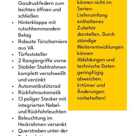
können nicht im
Gasdruckfedern zum
Serien-
leichten öffnen und
Lieferumfang
schließen
enthaltenes
Hinterklappe mit
Zubehör
rutschhemmendem
darstellen. Durch
Belag
ständige
Robuste Türscharniere
Weiterentwicklungen
aus VA
können
Türfeststeller
Abbildungen und
2 Rangiergriffe vorne
technische Daten
Stabiler Stahlrahmen
geringfügig
komplett verschweißt
abweichen.
und verzinkt
Irrtümer und
Automatikstützrad
Änderungen
Rückfahrautomatik
vorbehalten!
13 poliger Stecker mit
integrierten Nebel-
und Rückfahrleuchten
Beleuchtung im
Heckrahmen versenkt
Querstreben unter der