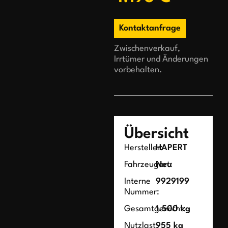
Kontaktanfrage
Zwischenverkauf,
Irrtümer und Änderungen
vorbehalten.
Übersicht
Hersteller:
HAPERT
Fahrzeugart:
Neu
Interne
9929199
Nummer:
Gesamtgewicht:
1.500 kg
Nutzlast:
955 kg