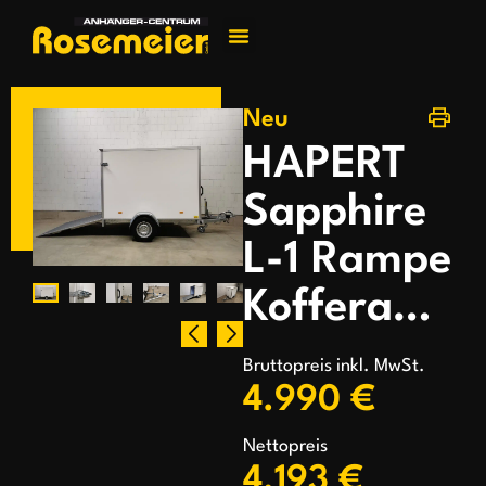
Jetzt kontakti
Neu
HAPERT
Sapphire
L-1 Rampe
Kofferanhänger
Bruttopreis inkl. MwSt.
4.990 €
Nettopreis
4.193 €