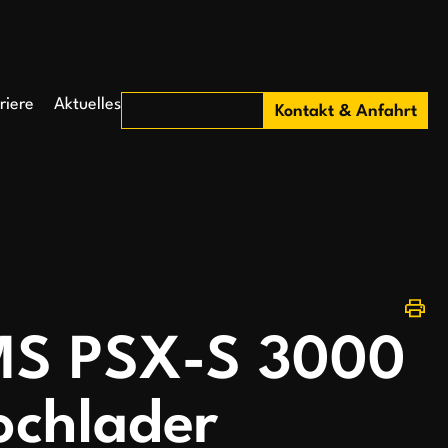
riere
Aktuelles
Kontakt & Anfahrt
S PSX-S 3000
ochlader