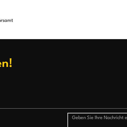
hrsamt
en!