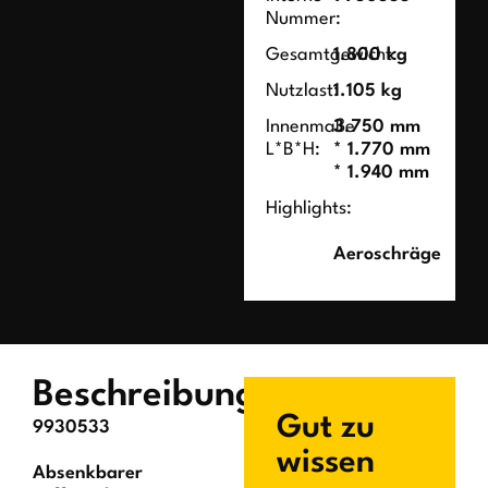
Nummer:
Gesamtgewicht:
1.800 kg
Nutzlast:
1.105 kg
Innenmaße
3.750 mm
L*B*H:
* 1.770 mm
* 1.940 mm
Highlights:
Aeroschräge
Beschreibung
Gut zu
9930533
wissen
Absenkbarer