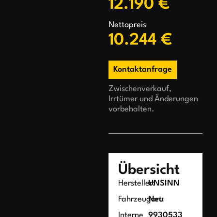
12.190 €
Nettopreis
10.244 €
Kontaktanfrage
Zwischenverkauf,
Irrtümer und Änderungen
vorbehalten.
Übersicht
Hersteller:
UNSINN
Fahrzeugart:
Neu
Interne
9930533