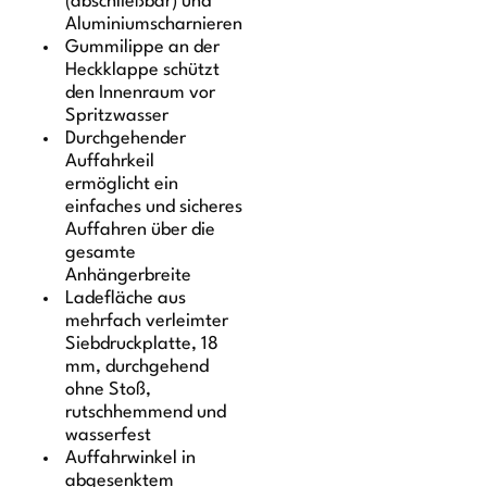
(abschließbar) und
Aluminiumscharnieren
Gummilippe an der
Heckklappe schützt
den Innenraum vor
Spritzwasser
Durchgehender
Auffahrkeil
ermöglicht ein
einfaches und sicheres
Auffahren über die
gesamte
Anhängerbreite
Ladefläche aus
mehrfach verleimter
Siebdruckplatte, 18
mm, durchgehend
ohne Stoß,
rutschhemmend und
wasserfest
Auffahrwinkel in
abgesenktem