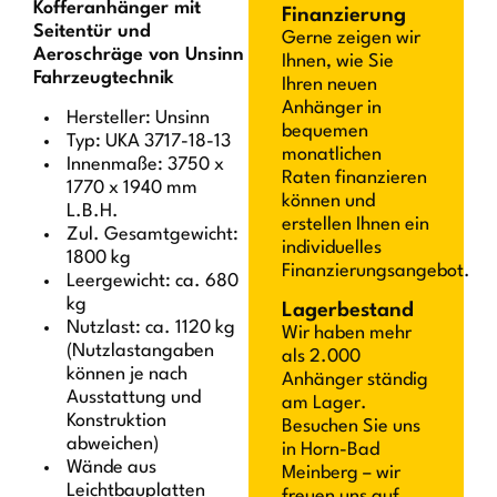
Kofferanhänger mit
Finanzierung
Seitentür und
Gerne zeigen wir
Aeroschräge von Unsinn
Ihnen, wie Sie
Fahrzeugtechnik
Ihren neuen
Anhänger in
Hersteller: Unsinn
bequemen
Typ: UKA 3717-18-13
monatlichen
Innenmaße: 3750 x
Raten finanzieren
1770 x 1940 mm
können und
L.B.H.
erstellen Ihnen ein
Zul. Gesamtgewicht:
individuelles
1800 kg
Finanzierungsangebot.
Leergewicht: ca. 680
kg
Lagerbestand
Nutzlast: ca. 1120 kg
Wir haben mehr
(Nutzlastangaben
als 2.000
können je nach
Anhänger ständig
Ausstattung und
am Lager.
Konstruktion
Besuchen Sie uns
abweichen)
in Horn-Bad
Wände aus
Meinberg – wir
Leichtbauplatten
freuen uns auf