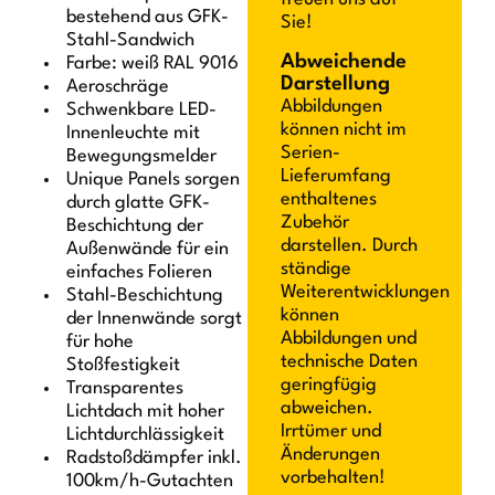
bestehend aus GFK-
Sie!
Stahl-Sandwich
Abweichende
Farbe: weiß RAL 9016
Darstellung
Aeroschräge
Abbildungen
Schwenkbare LED-
können nicht im
Innenleuchte mit
Serien-
Bewegungsmelder
Lieferumfang
Unique Panels sorgen
enthaltenes
durch glatte GFK-
Zubehör
Beschichtung der
darstellen. Durch
Außenwände für ein
ständige
einfaches Folieren
Weiterentwicklungen
Stahl-Beschichtung
können
der Innenwände sorgt
Abbildungen und
für hohe
technische Daten
Stoßfestigkeit
geringfügig
Transparentes
abweichen.
Lichtdach mit hoher
Irrtümer und
Lichtdurchlässigkeit
Änderungen
Radstoßdämpfer inkl.
vorbehalten!
100km/h-Gutachten