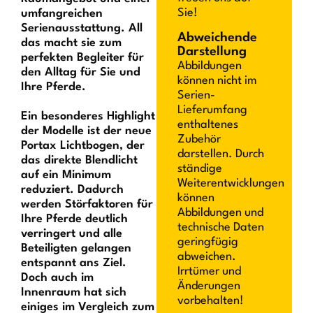
Sie!
umfangreichen
Serienausstattung. All
Abweichende
das macht sie zum
Darstellung
perfekten Begleiter für
Abbildungen
den Alltag für Sie und
können nicht im
Ihre Pferde.
Serien-
Lieferumfang
Ein besonderes Highlight
enthaltenes
der Modelle ist der neue
Zubehör
Portax Lichtbogen, der
darstellen. Durch
das direkte Blendlicht
ständige
auf ein Minimum
Weiterentwicklungen
reduziert. Dadurch
können
werden Störfaktoren für
Abbildungen und
Ihre Pferde deutlich
technische Daten
verringert und alle
geringfügig
Beteiligten gelangen
abweichen.
entspannt ans Ziel.
Irrtümer und
Doch auch im
Änderungen
Innenraum hat sich
vorbehalten!
einiges im Vergleich zum