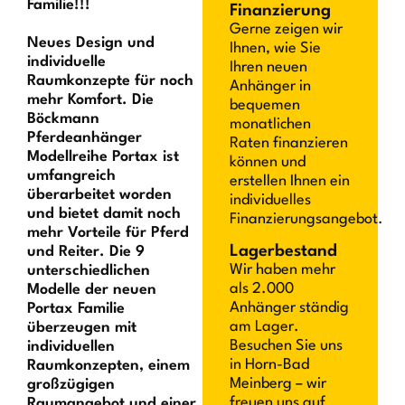
Familie!!!
Finanzierung
Gerne zeigen wir
Neues Design und
Ihnen, wie Sie
individuelle
Ihren neuen
Raumkonzepte für noch
Anhänger in
mehr Komfort. Die
bequemen
Böckmann
monatlichen
Pferdeanhänger
Raten finanzieren
Modellreihe Portax ist
können und
umfangreich
erstellen Ihnen ein
überarbeitet worden
individuelles
und bietet damit noch
Finanzierungsangebot.
mehr Vorteile für Pferd
Lagerbestand
und Reiter. Die 9
Wir haben mehr
unterschiedlichen
als 2.000
Modelle der neuen
Anhänger ständig
Portax Familie
am Lager.
überzeugen mit
Besuchen Sie uns
individuellen
in Horn-Bad
Raumkonzepten, einem
Meinberg – wir
großzügigen
freuen uns auf
Raumangebot und einer