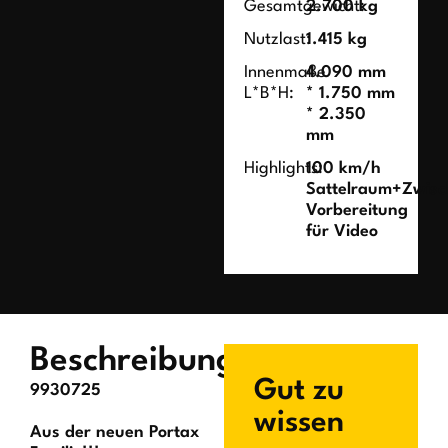
Gesamtgewicht:
2.700 kg
Nutzlast:
1.415 kg
Innenmaße
4.090 mm
L*B*H:
* 1.750 mm
* 2.350
mm
Highlights:
100 km/h
Sattelraum+Zwisc
Vorbereitung
für Video
Beschreibung
Gut zu
9930725
wissen
Aus der neuen Portax