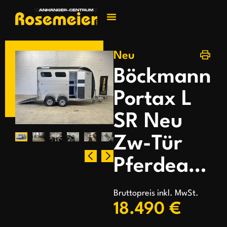
Jetzt kontakti
Neu
Böckmann
Portax L
SR Neu
Zw-Tür
Pferdeanhänger
Bruttopreis inkl. MwSt.
18.490 €