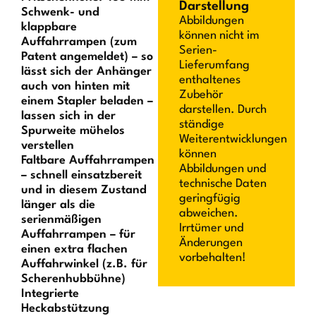
Darstellung
Schwenk- und
Abbildungen
klappbare
können nicht im
Auffahrrampen (zum
Serien-
Patent angemeldet) – so
Lieferumfang
lässt sich der Anhänger
enthaltenes
auch von hinten mit
Zubehör
einem Stapler beladen –
darstellen. Durch
lassen sich in der
ständige
Spurweite mühelos
Weiterentwicklungen
verstellen
können
Faltbare Auffahrrampen
Abbildungen und
– schnell einsatzbereit
technische Daten
und in diesem Zustand
geringfügig
länger als die
abweichen.
serienmäßigen
Irrtümer und
Auffahrrampen – für
Änderungen
einen extra flachen
vorbehalten!
Auffahrwinkel (z.B. für
Scherenhubbühne)
Integrierte
Heckabstützung