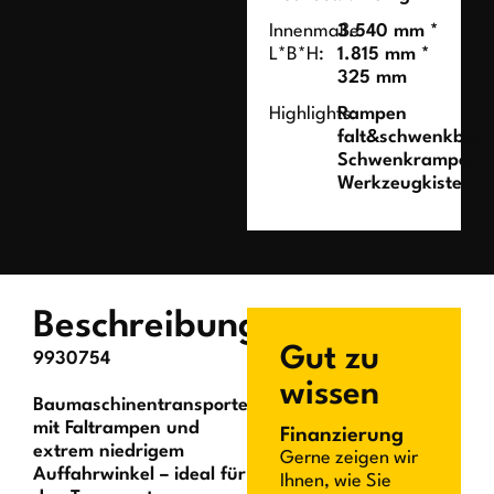
Innenmaße
3.540 mm *
L*B*H:
1.815 mm *
325 mm
Highlights:
Rampen
falt&schwenkbar
Schwenkrampen
Werkzeugkiste
Beschreibung
Gut zu
9930754
wissen
Baumaschinentransporter
mit Faltrampen und
Finanzierung
extrem niedrigem
Gerne zeigen wir
Auffahrwinkel – ideal für
Ihnen, wie Sie