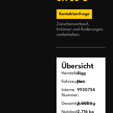
Kontaktanfrage
Zwischenverkauf,
Irrtümer und Änderungen
vorbehalten.
Übersicht
Hersteller:
Sigg
Fahrzeugart:
Neu
Interne
9930754
Nummer:
Gesamtgewicht:
3.500 kg
Nutzlast:
2.716 kg