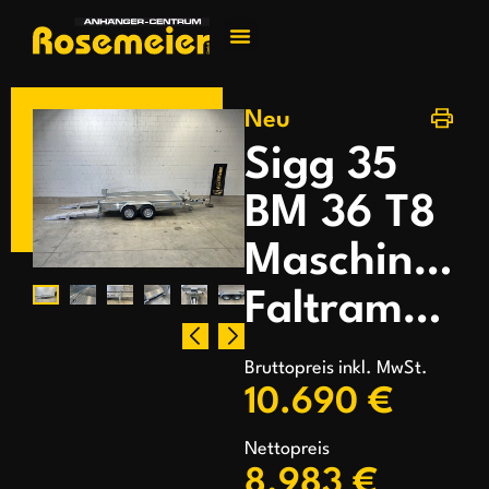
Jetzt kontakti
Neu
Sigg 35
BM 36 T8
Maschinent
Faltrampen
Bruttopreis inkl. MwSt.
10.690 €
Nettopreis
8.983 €