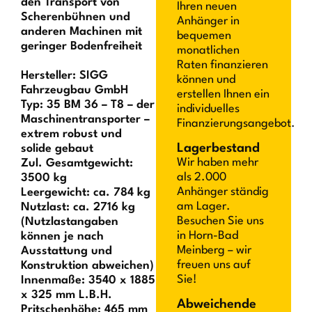
den Transport von
Ihren neuen
Scherenbühnen und
Anhänger in
anderen Machinen mit
bequemen
geringer Bodenfreiheit
monatlichen
Raten finanzieren
Hersteller: SIGG
können und
Fahrzeugbau GmbH
erstellen Ihnen ein
Typ: 35 BM 36 – T8 – der
individuelles
Maschinentransporter –
Finanzierungsangebot.
extrem robust und
Lagerbestand
solide gebaut
Wir haben mehr
Zul. Gesamtgewicht:
als 2.000
3500 kg
Anhänger ständig
Leergewicht: ca. 784 kg
am Lager.
Nutzlast: ca. 2716 kg
Besuchen Sie uns
(Nutzlastangaben
in Horn-Bad
können je nach
Meinberg – wir
Ausstattung und
freuen uns auf
Konstruktion abweichen)
Sie!
Innenmaße: 3540 x 1885
x 325 mm L.B.H.
Abweichende
Pritschenhöhe: 465 mm