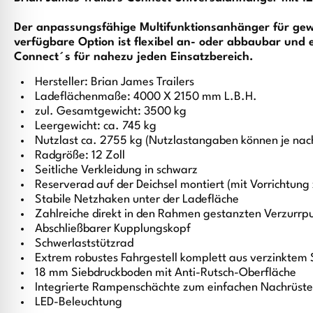
Der anpassungsfähige Multifunktionsanhänger für gewe
verfügbare Option ist flexibel an- oder abbaubar und
Connect´s für nahezu jeden Einsatzbereich.
Hersteller: Brian James Trailers
Ladeflächenmaße: 4000 X 2150 mm L.B.H.
zul. Gesamtgewicht: 3500 kg
Leergewicht: ca. 745 kg
Nutzlast ca. 2755 kg (Nutzlastangaben können je nac
Radgröße: 12 Zoll
Seitliche Verkleidung in schwarz
Reserverad auf der Deichsel montiert (mit Vorrichtung
Stabile Netzhaken unter der Ladefläche
Zahlreiche direkt in den Rahmen gestanzten Verzurrp
Abschließbarer Kupplungskopf
Schwerlaststützrad
Extrem robustes Fahrgestell komplett aus verzinktem 
18 mm Siebdruckboden mit Anti-Rutsch-Oberfläche
Integrierte Rampenschächte zum einfachen Nachrüst
LED-Beleuchtung