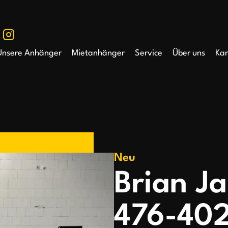
Unsere Anhänger
Mietanhänger
Service
Über uns
Kar
Neu
Brian J
476-402