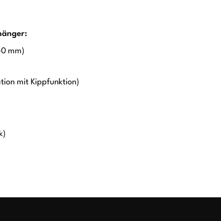
hänger:
350 mm)
ion mit Kippfunktion)
k)