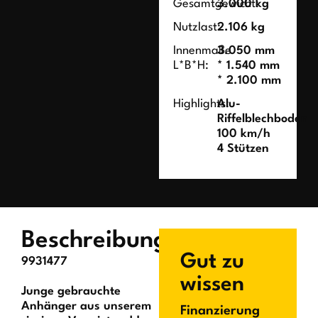
Gesamtgewicht:
3.000 kg
Nutzlast:
2.106 kg
Innenmaße
3.050 mm
L*B*H:
* 1.540 mm
* 2.100 mm
Highlights:
Alu-
Riffelblechboden
100 km/h
4 Stützen
Beschreibung
Gut zu
9931477
wissen
Junge gebrauchte
Anhänger aus unserem
Finanzierung