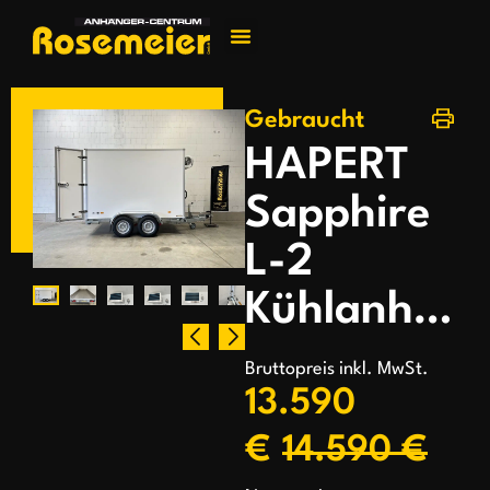
Jetzt kontakti
Gebraucht
HAPERT
Sapphire
L-2
Kühlanhänger
Bruttopreis inkl. MwSt.
13.590
€
14.590 €