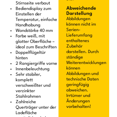
Stirnseite verbaut
Abweichende
Bediendisplay zum
Darstellung
Einstellen der
Abbildungen
Temperatur, einfache
können nicht im
Handhabung
Serien-
Wandstärke 40 mm
Lieferumfang
Farbe weiß, mit
enthaltenes
glatter Oberfläche –
Zubehör
ideal zum Beschriften
darstellen. Durch
Doppelflügeltür
ständige
hinten
Weiterentwicklungen
2 Rangiergriffe vorne
können
Innenbeleuchtung
Abbildungen und
Sehr stabiler,
technische Daten
komplett
geringfügig
verschweißter und
abweichen.
verzinkter
Irrtümer und
Stahlrahmen
Änderungen
Zahlreiche
vorbehalten!
Querträger unter der
Ladefläche