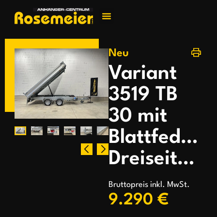
Jetzt kontakti
Neu
Variant
3519 TB
30 mit
Blattfedern
Dreiseitenkipper
Bruttopreis inkl. MwSt.
9.290 €