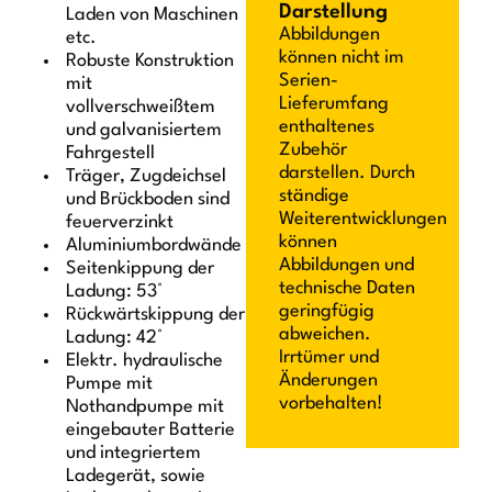
Darstellung
Laden von Maschinen
Abbildungen
etc.
können nicht im
Robuste Konstruktion
Serien-
mit
Lieferumfang
vollverschweißtem
enthaltenes
und galvanisiertem
Zubehör
Fahrgestell
darstellen. Durch
Träger, Zugdeichsel
ständige
und Brückboden sind
Weiterentwicklungen
feuerverzinkt
können
Aluminiumbordwände
Abbildungen und
Seitenkippung der
technische Daten
Ladung: 53°
geringfügig
Rückwärtskippung der
abweichen.
Ladung: 42°
Irrtümer und
Elektr. hydraulische
Änderungen
Pumpe mit
vorbehalten!
Nothandpumpe mit
eingebauter Batterie
und integriertem
Ladegerät, sowie