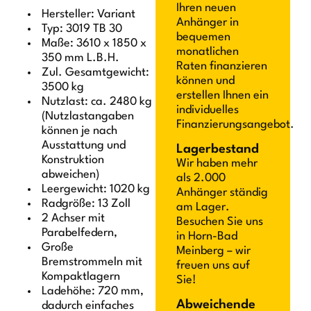
Ihren neuen
Hersteller: Variant
Anhänger in
Typ: 3019 TB 30
bequemen
Maße: 3610 x 1850 x
monatlichen
350 mm L.B.H.
Raten finanzieren
Zul. Gesamtgewicht:
können und
3500 kg
erstellen Ihnen ein
Nutzlast: ca. 2480 kg
individuelles
(Nutzlastangaben
Finanzierungsangebot.
können je nach
Ausstattung und
Lagerbestand
Konstruktion
Wir haben mehr
abweichen)
als 2.000
Leergewicht: 1020 kg
Anhänger ständig
Radgröße: 13 Zoll
am Lager.
2 Achser mit
Besuchen Sie uns
Parabelfedern,
in Horn-Bad
Große
Meinberg – wir
Bremstrommeln mit
freuen uns auf
Kompaktlagern
Sie!
Ladehöhe: 720 mm,
Abweichende
dadurch einfaches