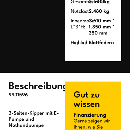
Gesamtgewicht:
3.500 kg
Nutzlast:
2.480 kg
Innenmaße
3.610 mm *
L*B*H:
1.850 mm *
350 mm
Highlights:
Blattfedern
Beschreibung
Gut zu
9931596
wissen
3-Seiten-Kipper mit E-
Finanzierung
Pumpe und
Gerne zeigen wir
Nothandpumpe
Ihnen, wie Sie