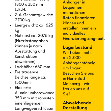
Anhänger in
1800 x 350 mm
bequemen
L.B.H.
monatlichen
Zul. Gesamtgewicht:
Raten finanzieren
2700 kg
können und
Leergewicht: ca. 625
erstellen Ihnen ein
kg
individuelles
Nutzlast ca. 2075 kg
Finanzierungsangebot.
(Nutzlastangaben
können je nach
Lagerbestand
Ausstattung und
Wir haben mehr
Konstruktion
als 2.000
abweichen)
Anhänger ständig
Ladehöhe: 660 mm
am Lager.
Freitragende
Besuchen Sie uns
Deichsellänge ca.
in Horn-Bad
1500mm
Meinberg – wir
Eloxierte
freuen uns auf
Aluminiumbordwände
Sie!
350 mm mit robusten
Abweichende
innenliegenden
Darstellung
Langwegverschlüssen