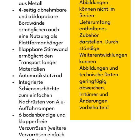
Abbildungen
aus Metall
können nicht im
4-seitig abnehmbare
Serien-
und abklappbare
Lieferumfang
Bordwände
enthaltenes
ermöglichen auch
Zubehör
eine Nutzung als
darstellen. Durch
Plattformanhänger
ständige
Klappbare Stirnwand
Weiterentwicklungen
ermöglicht den
können
Transport langer
Abbildungen und
Materialien
technische Daten
Automatikstützrad
geringfügig
Integrierte
abweichen.
Schienenschächte
Irrtümer und
zum einfachen
Änderungen
Nachrüsten von Alu-
vorbehalten!
Auffahrrampen
6 bodenbündige und
klapperfreie
Verzurrösen (weitere
Verzurrösen einfach