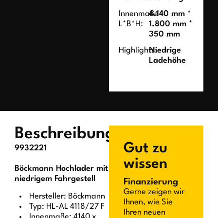
Innenmaße
4.140 mm *
L*B*H:
1.800 mm *
350 mm
Highlights:
Niedrige
Ladehöhe
Beschreibung
Gut zu
9932221
wissen
Böckmann Hochlader mit
niedrigem Fahrgestell
Finanzierung
Gerne zeigen wir
Hersteller: Böckmann
Ihnen, wie Sie
Typ: HL-AL 4118/27 F
Ihren neuen
Innenmaße: 4140 x