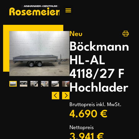
Jetzt kontakti
Neu
Böckmann
HL-AL
4118/27 F
Hochlader
Bruttopreis inkl. MwSt.
4.690 €
Nettopreis
3.941 €