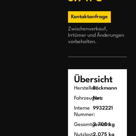
Kontaktanfrage
Zwischenverkauf,
Irrtümer und Änderungen
vorbehalten.
Übersicht
Hersteller:
Böckmann
Fahrzeugart:
Neu
Interne
9932221
Nummer:
Gesamtgewicht:
2.700 kg
Nutzlast:
2.075 kg