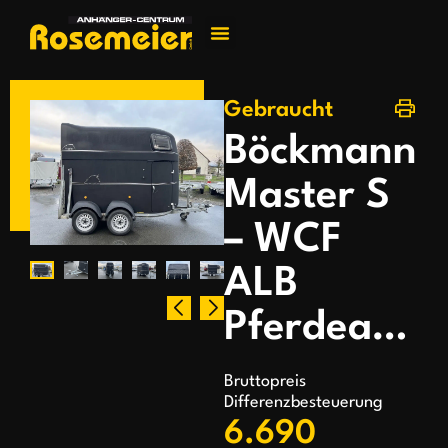
Jetzt kontakti
Gebraucht
Böckmann
Master S
– WCF
ALB
Pferdeanhänger
Bruttopreis
Differenzbesteuerung
6.690