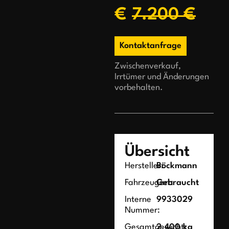
€
7.200 €
Kontaktanfrage
Zwischenverkauf,
Irrtümer und Änderungen
vorbehalten.
Übersicht
Hersteller:
Böckmann
Fahrzeugart:
Gebraucht
Interne
9933029
Nummer:
Gesamtgewicht:
2.400 kg