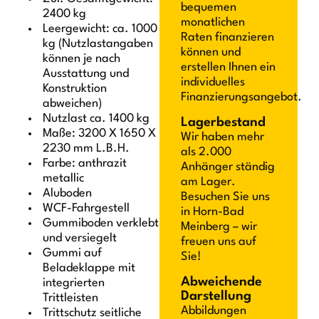
bequemen
2400 kg
monatlichen
Leergewicht: ca. 1000
Raten finanzieren
kg (Nutzlastangaben
können und
können je nach
erstellen Ihnen ein
Ausstattung und
individuelles
Konstruktion
Finanzierungsangebot.
abweichen)
Nutzlast ca. 1400 kg
Lagerbestand
Maße: 3200 X 1650 X
Wir haben mehr
2230 mm L.B.H.
als 2.000
Farbe: anthrazit
Anhänger ständig
metallic
am Lager.
Aluboden
Besuchen Sie uns
WCF-Fahrgestell
in Horn-Bad
Gummiboden verklebt
Meinberg – wir
und versiegelt
freuen uns auf
Gummi auf
Sie!
Beladeklappe mit
Abweichende
integrierten
Darstellung
Trittleisten
Abbildungen
Trittschutz seitliche