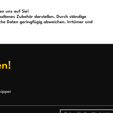
en uns auf Sie!
altenes Zubehör darstellen. Durch ständige
he Daten geringfügig abweichen. Irrtümer und
en!
kipper