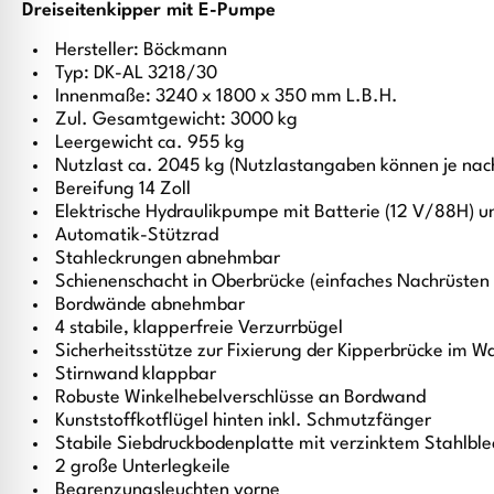
Dreiseitenkipper mit E-Pumpe
Hersteller: Böckmann
Typ: DK-AL 3218/30
Innenmaße: 3240 x 1800 x 350 mm L.B.H.
Zul. Gesamtgewicht: 3000 kg
Leergewicht ca. 955 kg
Nutzlast ca. 2045 kg (Nutzlastangaben können je nac
Bereifung 14 Zoll
Elektrische Hydraulikpumpe mit Batterie (12 V/88H)
Automatik-Stützrad
Stahleckrungen abnehmbar
Schienenschacht in Oberbrücke (einfaches Nachrüsten
Bordwände abnehmbar
4 stabile, klapperfreie Verzurrbügel
Sicherheitsstütze zur Fixierung der Kipperbrücke im W
Stirnwand klappbar
Robuste Winkelhebelverschlüsse an Bordwand
Kunststoffkotflügel hinten inkl. Schmutzfänger
Stabile Siebdruckbodenplatte mit verzinktem Stahlbl
2 große Unterlegkeile
Begrenzungsleuchten vorne