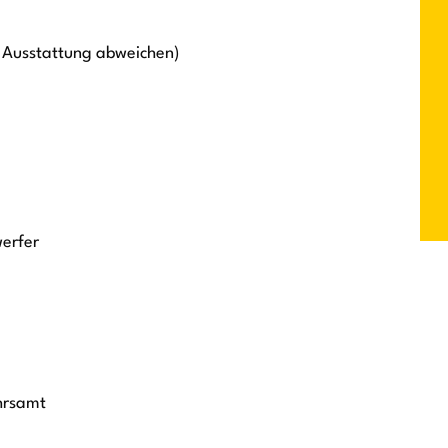
r Ausstattung abweichen)
werfer
hrsamt