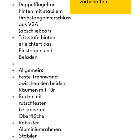
vorbehalten!
Doppelflügeltür
hinten mit stabilem
Drehstangenverschluss
aus V2A
(abschließbar)
Trittstufe hinten
erleichtert das
Einsteigen und
Beladen
Allgemein:
Feste Trennwand
zwischen den beiden
Räumen mit Tür
Boden mit
rutschfester
besandeter
Oberfläche
Robuster
Aluminiumrahmen
Stabiler