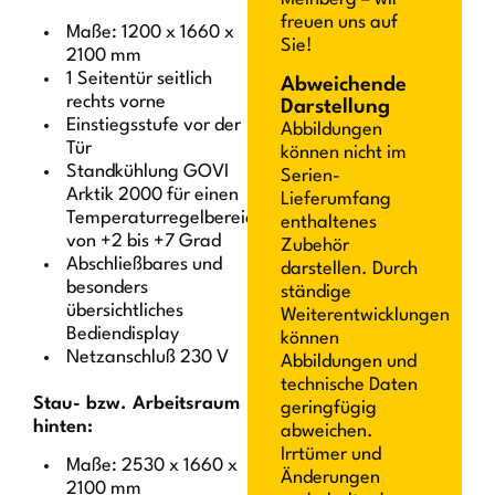
freuen uns auf
Maße: 1200 x 1660 x
Sie!
2100 mm
1 Seitentür seitlich
Abweichende
rechts vorne
Darstellung
Einstiegsstufe vor der
Abbildungen
Tür
können nicht im
Standkühlung GOVI
Serien-
Arktik 2000 für einen
Lieferumfang
Temperaturregelbereich
enthaltenes
von +2 bis +7 Grad
Zubehör
Abschließbares und
darstellen. Durch
besonders
ständige
übersichtliches
Weiterentwicklungen
Bediendisplay
können
Netzanschluß 230 V
Abbildungen und
technische Daten
Stau- bzw. Arbeitsraum
geringfügig
hinten:
abweichen.
Irrtümer und
Maße: 2530 x 1660 x
Änderungen
2100 mm