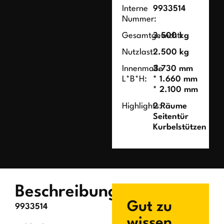
Interne
9933514
Nummer:
Gesamtgewicht:
3.500 kg
Nutzlast:
2.500 kg
Innenmaße
3.730 mm
L*B*H:
* 1.660 mm
* 2.100 mm
Highlights:
2 Räume
Seitentür
Kurbelstützen
Beschreibung
Gut zu
9933514
wissen