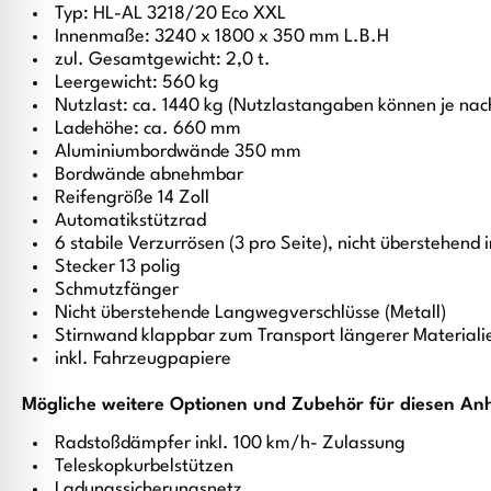
Typ: HL-AL 3218/20 Eco XXL
Innenmaße: 3240 x 1800 x 350 mm L.B.H
zul. Gesamtgewicht: 2,0 t.
Leergewicht: 560 kg
Nutzlast: ca. 1440 kg (Nutzlastangaben können je nac
Ladehöhe: ca. 660 mm
Aluminiumbordwände 350 mm
Bordwände abnehmbar
Reifengröße 14 Zoll
Automatikstützrad
6 stabile Verzurrösen (3 pro Seite), nicht überstehend i
Stecker 13 polig
Schmutzfänger
Nicht überstehende Langwegverschlüsse (Metall)
Stirnwand klappbar zum Transport längerer Materiali
inkl. Fahrzeugpapiere
Mögliche weitere Optionen und Zubehör für diesen An
Radstoßdämpfer inkl. 100 km/h- Zulassung
Teleskopkurbelstützen
Ladungssicherungsnetz