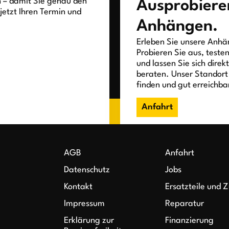
h – damit Sie genau den
Ausprobiere
jetzt Ihren Termin und
Anhängen.
Erleben Sie unsere Anhän
Probieren Sie aus, teste
und lassen Sie sich direk
beraten. Unser Standort 
finden und gut erreichba
Anfahrt
AGB
Anfahrt
Datenschutz
Jobs
Kontakt
Ersatzteile und 
Impressum
Reparatur
Erklärung zur
Finanzierung