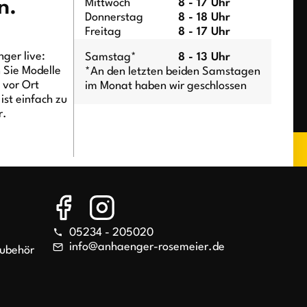
n.
Mittwoch
8 - 17 Uhr
Donnerstag
8 - 18 Uhr
Freitag
8 - 17 Uhr
ger live:
Samstag*
8 - 13 Uhr
n Sie Modelle
*An den letzten beiden Samstagen
t vor Ort
im Monat haben wir geschlossen
ist einfach zu
r.
05234 - 205020
info@anhaenger-rosemeier.de
Zubehör