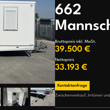
662
Mannsc
Bruttopreis inkl. MwSt.
39.500 €
Nettopreis
33.193 €
Kontaktanfrage
Zwischenverkauf, Irrtümer un