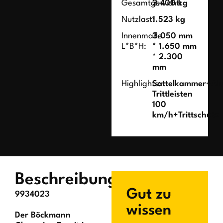
Gesamtgewicht:
2.400 kg
Nutzlast:
1.523 kg
Innenmaße
3.050 mm
L*B*H:
* 1.650 mm
* 2.300
mm
Highlights:
Sattelkammer+Al
Trittleisten
100
km/h+Trittschutz
Beschreibung
Gut zu
9934023
wissen
Der Böckmann