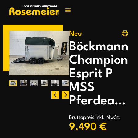
Jetzt kontakti
Neu
Böckmann
Champion
Esprit P
MSS
Pferdeanhänger
Bruttopreis inkl. MwSt.
9.490 €