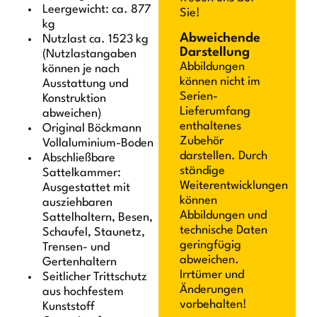
Leergewicht: ca. 877
Sie!
kg
Abweichende
Nutzlast ca. 1523 kg
Darstellung
(Nutzlastangaben
Abbildungen
können je nach
können nicht im
Ausstattung und
Serien-
Konstruktion
Lieferumfang
abweichen)
enthaltenes
Original Böckmann
Zubehör
Vollaluminium-Boden
darstellen. Durch
Abschließbare
ständige
Sattelkammer:
Weiterentwicklungen
Ausgestattet mit
können
ausziehbaren
Abbildungen und
Sattelhaltern, Besen,
technische Daten
Schaufel, Staunetz,
geringfügig
Trensen- und
abweichen.
Gertenhaltern
Irrtümer und
Seitlicher Trittschutz
Änderungen
aus hochfestem
vorbehalten!
Kunststoff