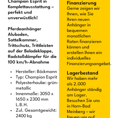
Champion Esprit in
Finanzierung
Komplettausstattung –
Gerne zeigen wir
perfekt und
Ihnen, wie Sie
unverwüstlich!
Ihren neuen
Anhänger in
Pferdeanhänger
bequemen
Aluboden,
monatlichen
Sattelkammer,
Raten finanzieren
Trittschutz, Trittleisten
können und
auf der Beladeklappe,
erstellen Ihnen ein
Radstoßdämpfer für die
individuelles
100 km/h-Abnahme
Finanzierungsangebot.
Hersteller: Böckmann
Lagerbestand
Typ: Champion Esprit
Wir haben mehr
Polyesterhaube: grün-
als 2.000
metallic
Anhänger ständig
Innenmaße: 3050 x
am Lager.
1650 x 2300 mm
Besuchen Sie uns
L.B.H.
in Horn-Bad
Zul. Gesamtgewicht:
Meinberg – wir
2400 kg
freuen uns auf