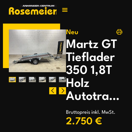
Jetzt kontakti
Neu
Martz GT
Tieflader
350 1,8T
Holz
Autotransporter
Bruttopreis inkl. MwSt.
2.750 €