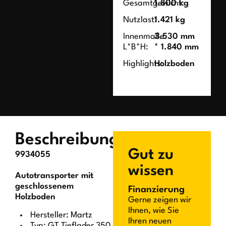
Gesamtgewicht:
1.800 kg
Nutzlast:
1.421 kg
Innenmaße
3.530 mm
L*B*H:
* 1.840 mm
Highlights:
Holzboden
Beschreibung
Gut zu
9934055
wissen
Autotransporter mit
geschlossenem
Finanzierung
Holzboden
Gerne zeigen wir
Ihnen, wie Sie
Hersteller: Martz
Ihren neuen
Typ: GT Tieflader 350