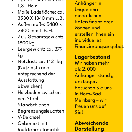
Anhänger in
1,8T Holz
bequemen
Maße Ladefläche: ca.
monatlichen
3530 X 1840 mm L.B.
Raten finanzieren
Außenmaße: 5480 x
können und
2400 mm L.B.H.
erstellen Ihnen ein
Zul. Gesamtgewicht:
individuelles
1800 kg
Finanzierungsangebot.
Leergewicht: ca. 379
kg
Lagerbestand
Nutzlast: ca. 1421 kg
Wir haben mehr
(Nutzlast kann
als 2.000
entsprechend der
Anhänger ständig
Ausstattung
am Lager.
abweichen)
Besuchen Sie uns
Holzboden zwischen
in Horn-Bad
den Stahl-
Meinberg – wir
Standschienen
freuen uns auf
Begrenzungsleuchten
Sie!
V-Deichsel
Abweichende
Gebremst mit
Darstellung
Rückfahrautomatik