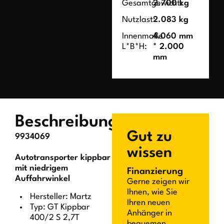
Gesamtgewicht:
2.700 kg
Nutzlast:
2.083 kg
Innenmaße
4.060 mm
L*B*H:
* 2.000
mm
Beschreibung
Gut zu
9934069
wissen
Autotransporter kippbar
mit niedrigem
Finanzierung
Auffahrwinkel
Gerne zeigen wir
Ihnen, wie Sie
Hersteller: Martz
Ihren neuen
Typ: GT Kippbar
Anhänger in
400/2 S 2,7T
bequemen