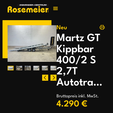
Jetzt kontakti
Neu
Martz GT
Kippbar
400/2 S
2,7T
Autotransporter
Bruttopreis inkl. MwSt.
4.290 €