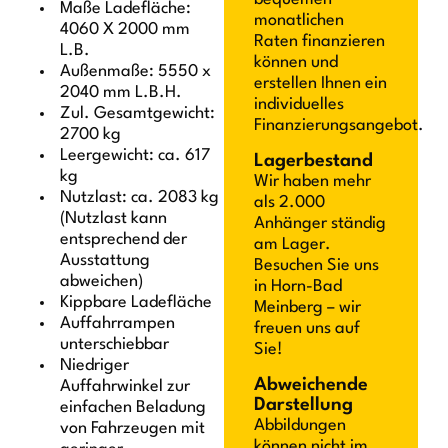
Maße Ladefläche:
monatlichen
4060 X 2000 mm
Raten finanzieren
L.B.
können und
Außenmaße: 5550 x
erstellen Ihnen ein
2040 mm L.B.H.
individuelles
Zul. Gesamtgewicht:
Finanzierungsangebot.
2700 kg
Leergewicht: ca. 617
Lagerbestand
kg
Wir haben mehr
Nutzlast: ca. 2083 kg
als 2.000
(Nutzlast kann
Anhänger ständig
entsprechend der
am Lager.
Ausstattung
Besuchen Sie uns
abweichen)
in Horn-Bad
Kippbare Ladefläche
Meinberg – wir
Auffahrrampen
freuen uns auf
unterschiebbar
Sie!
Niedriger
Abweichende
Auffahrwinkel zur
Darstellung
einfachen Beladung
Abbildungen
von Fahrzeugen mit
können nicht im