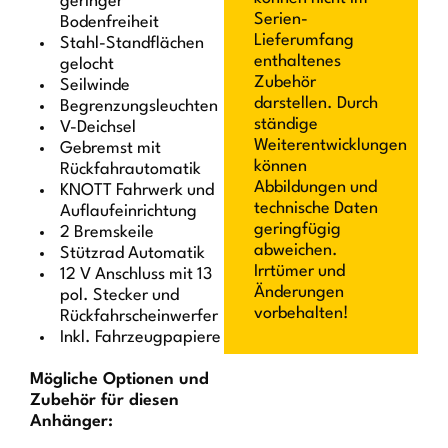
geringer
Serien-
Bodenfreiheit
Lieferumfang
Stahl-Standflächen
enthaltenes
gelocht
Zubehör
Seilwinde
darstellen. Durch
Begrenzungsleuchten
ständige
V-Deichsel
Weiterentwicklungen
Gebremst mit
können
Rückfahrautomatik
Abbildungen und
KNOTT Fahrwerk und
technische Daten
Auflaufeinrichtung
geringfügig
2 Bremskeile
abweichen.
Stützrad Automatik
Irrtümer und
12 V Anschluss mit 13
Änderungen
pol. Stecker und
vorbehalten!
Rückfahrscheinwerfer
Inkl. Fahrzeugpapiere
Mögliche Optionen und
Zubehör für diesen
Anhänger: