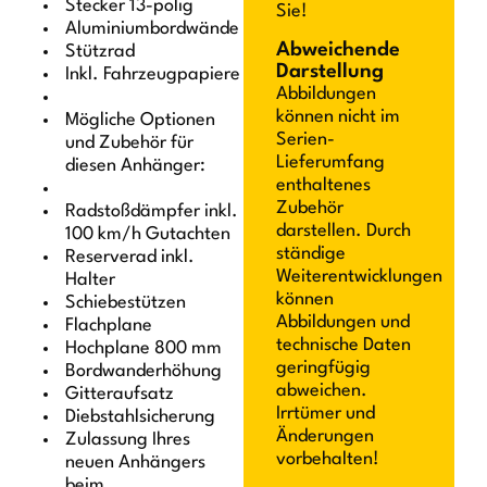
Stecker 13-polig
Sie!
Aluminiumbordwände
Abweichende
Stützrad
Darstellung
Inkl. Fahrzeugpapiere
Abbildungen
können nicht im
Mögliche Optionen
Serien-
und Zubehör für
Lieferumfang
diesen Anhänger:
enthaltenes
Zubehör
Radstoßdämpfer inkl.
darstellen. Durch
100 km/h Gutachten
ständige
Reserverad inkl.
Weiterentwicklungen
Halter
können
Schiebestützen
Abbildungen und
Flachplane
technische Daten
Hochplane 800 mm
geringfügig
Bordwanderhöhung
abweichen.
Gitteraufsatz
Irrtümer und
Diebstahlsicherung
Änderungen
Zulassung Ihres
vorbehalten!
neuen Anhängers
beim