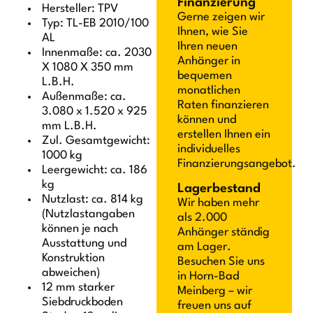
Finanzierung
Hersteller: TPV
Gerne zeigen wir
Typ: TL-EB 2010/100
Ihnen, wie Sie
AL
Ihren neuen
Innenmaße: ca. 2030
Anhänger in
X 1080 X 350 mm
bequemen
L.B.H.
monatlichen
Außenmaße: ca.
Raten finanzieren
3.080 x 1.520 x 925
können und
mm L.B.H.
erstellen Ihnen ein
Zul. Gesamtgewicht:
individuelles
1000 kg
Finanzierungsangebot.
Leergewicht: ca. 186
kg
Lagerbestand
Nutzlast: ca. 814 kg
Wir haben mehr
(Nutzlastangaben
als 2.000
können je nach
Anhänger ständig
Ausstattung und
am Lager.
Konstruktion
Besuchen Sie uns
abweichen)
in Horn-Bad
12 mm starker
Meinberg – wir
Siebdruckboden
freuen uns auf