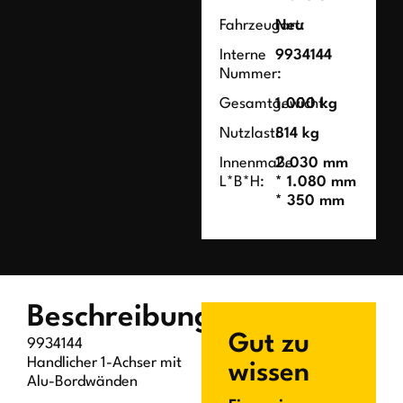
Fahrzeugart:
Neu
Interne
9934144
Nummer:
Gesamtgewicht:
1.000 kg
Nutzlast:
814 kg
Innenmaße
2.030 mm
L*B*H:
* 1.080 mm
* 350 mm
Beschreibung
Gut zu
9934144
Handlicher 1-Achser mit
wissen
Alu-Bordwänden