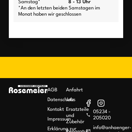
Samstag*
8 - 13 Uhr
*An den letzten beiden Samstagen im
Monat haben wir geschlossen
AGB
Anfahrt
Datenschutz
Jobs
Kontakt
Ersatzteile
05234 -
und
205020
Impressum
Zubehör
info@anhaenger-
Erklärung zur
Reparatur