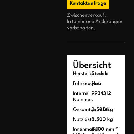
Kontaktanfrage
Zwischenverkauf,
Irrtümer und Änderungen
vorbehalten.
Übersicht
Hersteller:
Stedele
Fahrzeugart:
Neu
Interne
9934312
Nummer:
Gesamtgewicht:
3.500 kg
Nutzlast:
3.500 kg
Innenmaße
4.100 mm *