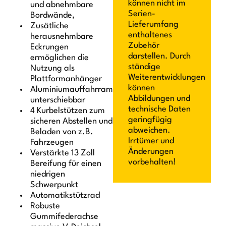
können nicht im
und abnehmbare
Serien-
Bordwände,
Lieferumfang
Zusätliche
enthaltenes
herausnehmbare
Zubehör
Eckrungen
darstellen. Durch
ermöglichen die
ständige
Nutzung als
Weiterentwicklungen
Plattformanhänger
können
Aluminiumauffahrrampen
Abbildungen und
unterschiebbar
technische Daten
4 Kurbelstützen zum
geringfügig
sicheren Abstellen und
abweichen.
Beladen von z.B.
Irrtümer und
Fahrzeugen
Änderungen
Verstärkte 13 Zoll
vorbehalten!
Bereifung für einen
niedrigen
Schwerpunkt
Automatikstützrad
Robuste
Gummifederachse