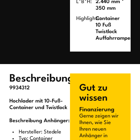
L*B*H:
2.440 mm *
350 mm
Highlights:
Container
10 Fuß
Twistlock
Auffahrrampen
Beschreibung
Gut zu
9934312
wissen
Hochlader mit 10-Fuß-
Container und Twistlock
Finanzierung
Gerne zeigen wir
Beschreibung Anhänger:
Ihnen, wie Sie
Ihren neuen
Hersteller: Stedele
Anhänger in
Typ: Container