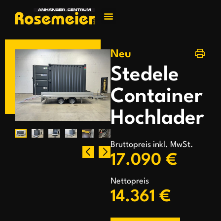
Jetzt kontakti
Neu
Stedele
Container
Hochlader
Bruttopreis inkl. MwSt.
17.090 €
Nettopreis
14.361 €