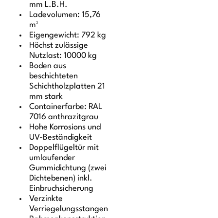
mm L.B.H.
Ladevolumen: 15,76
m²
Eigengewicht: 792 kg
Höchst zulässige
Nutzlast: 10000 kg
Boden aus
beschichteten
Schichtholzplatten 21
mm stark
Containerfarbe: RAL
7016 anthrazitgrau
Hohe Korrosions und
UV-Beständigkeit
Doppelflügeltür mit
umlaufender
Gummidichtung (zwei
Dichtebenen) inkl.
Einbruchsicherung
Verzinkte
Verriegelungsstangen