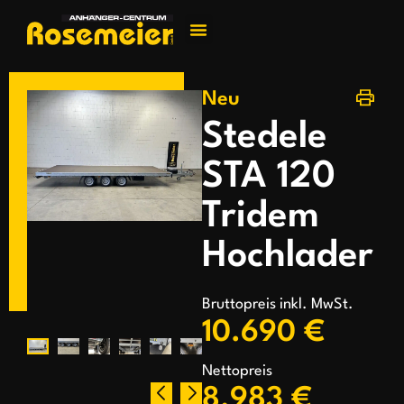
Jetzt kontakti
Neu
Stedele
STA 120
Tridem
Hochlader
Bruttopreis inkl. MwSt.
10.690 €
Nettopreis
8.983 €