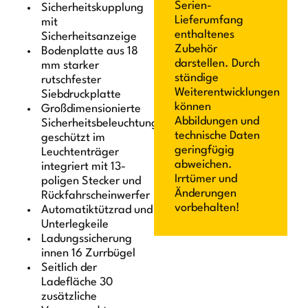
Serien-
Sicherheitskupplung
Lieferumfang
mit
enthaltenes
Sicherheitsanzeige
Zubehör
Bodenplatte aus 18
darstellen. Durch
mm starker
ständige
rutschfester
Weiterentwicklungen
Siebdruckplatte
können
Großdimensionierte
Abbildungen und
Sicherheitsbeleuchtung
technische Daten
geschützt im
geringfügig
Leuchtenträger
abweichen.
integriert mit 13-
Irrtümer und
poligen Stecker und
Änderungen
Rückfahrscheinwerfer
vorbehalten!
Automatiktützrad und
Unterlegkeile
Ladungssicherung
innen 16 Zurrbügel
Seitlich der
Ladefläche 30
zusätzliche