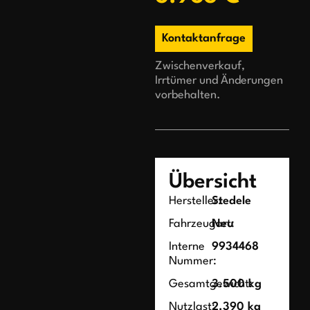
Kontaktanfrage
Zwischenverkauf,
Irrtümer und Änderungen
vorbehalten.
Übersicht
Hersteller:
Stedele
Fahrzeugart:
Neu
Interne
9934468
Nummer:
Gesamtgewicht:
3.500 kg
Nutzlast:
2.390 kg