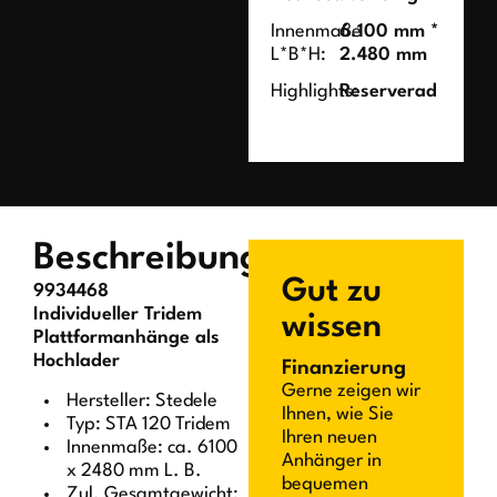
Innenmaße
6.100 mm *
L*B*H:
2.480 mm
Highlights:
Reserverad
Beschreibung
Gut zu
9934468
Individueller Tridem
wissen
Plattformanhänge als
Hochlader
Finanzierung
Gerne zeigen wir
Hersteller: Stedele
Ihnen, wie Sie
Typ: STA 120 Tridem
Ihren neuen
Innenmaße: ca. 6100
Anhänger in
x 2480 mm L. B.
bequemen
Zul. Gesamtgewicht: