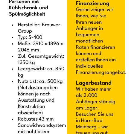
Personen mit
Finanzierung
Kühlschrank und
Gerne zeigen wir
Spülmöglichkeit
Ihnen, wie Sie
Ihren neuen
Hersteller: Brouwer
Anhänger in
Group
bequemen
Typ: S-400
monatlichen
Maße: 3910 x 1896 x
Raten finanzieren
2046 mm
können und
Zul. Gesamtgewicht:
erstellen Ihnen ein
1350 kg
individuelles
Leergewicht: ca. 850
Finanzierungsangebot.
kg
Nutzlast: ca. 500 kg
Lagerbestand
(Nutzlastangaben
Wir haben mehr
können je nach
als 2.000
Ausstattung und
Anhänger ständig
Konstruktion
am Lager.
abweichen)
Besuchen Sie uns
Robustes 43 mm
in Horn-Bad
Sandwichwandsystem
Meinberg – wir
mit nahtlosem
freuen uns auf