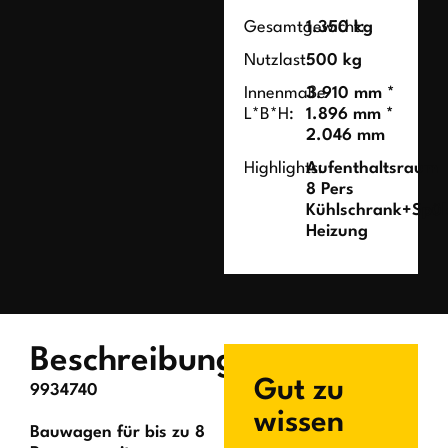
Gesamtgewicht:
1.350 kg
Nutzlast:
500 kg
Innenmaße
3.910 mm *
L*B*H:
1.896 mm *
2.046 mm
Highlights:
Aufenthaltsraum
8 Pers
Kühlschrank+Spül
Heizung
Beschreibung
Gut zu
9934740
wissen
Bauwagen für bis zu 8