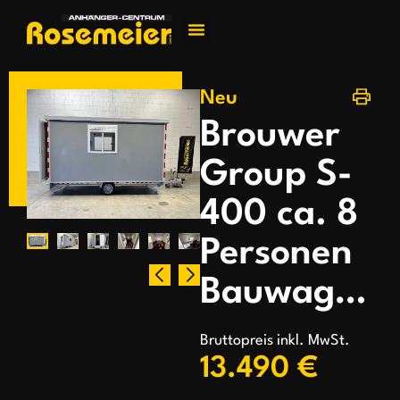
Jetzt kontakti
Neu
Brouwer
Group S-
400 ca. 8
Personen
Bauwagen
Bruttopreis inkl. MwSt.
13.490 €