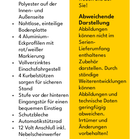
Polyester auf der
Sie!
Innen- und
Abweichende
Außenseite
Darstellung
Nahtlose, einteilige
Abbildungen
Bodenplatte
können nicht im
4 Aluminium-
Serien-
Eckproflilen mit
Lieferumfang
rot/weißer
enthaltenes
Markierung
Zubehör
Vollverzinktes
darstellen. Durch
Einachsfahrgestell
ständige
4 Kurbelstützen
Weiterentwicklungen
sorgen für sicheren
können
Stand
Abbildungen und
Stufe vor der hinteren
technische Daten
Eingangstür für einen
geringfügig
bequemen Einstieg
abweichen.
Schutzbleche
Irrtümer und
Automatikstützrad
Änderungen
12 Volt Anschluß inkl.
vorbehalten!
Nebelscheinwerfer