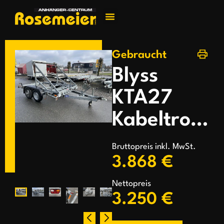
Jetzt kontakti
Gebraucht
Blyss
KTA27
Kabeltrommelanhänger
Bruttopreis inkl. MwSt.
3.868 €
Nettopreis
3.250 €