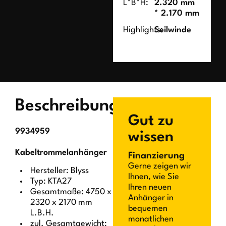
L*B*H:
2.320 mm
* 2.170 mm
Highlights:
Seilwinde
Beschreibung
Gut zu
9934959
wissen
Kabeltrommelanhänger
Finanzierung
Gerne zeigen wir
Hersteller: Blyss
Ihnen, wie Sie
Typ: KTA27
Ihren neuen
Gesamtmaße: 4750 x
Anhänger in
2320 x 2170 mm
bequemen
L.B.H.
monatlichen
zul. Gesamtgewicht: