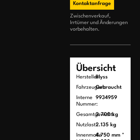
Kontaktanfrage
Zwischenverkauf,
Irrtümer und Änderungen
vorbehalten.
Übersicht
Hersteller:
Blyss
Fahrzeugart:
Gebraucht
Interne
9934959
Nummer:
Gesamtgewicht:
2.700 kg
Nutzlast:
2.135 kg
Innenmaße
4.750 mm *