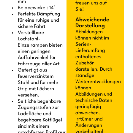
mm
freuen uns auf
Beladewinkel: 14°
Sie!
Perfekte Dämpfung
Abweichende
für eine ruhige und
Darstellung
sichere Fahrt
Abbildungen
Verstellbare
können nicht im
Lochstahl-
Serien-
Einzelrampen bieten
Lieferumfang
einen geringen
enthaltenes
Auffahrwinkel für
Zubehör
Fahrzeuge aller Art
darstellen. Durch
Gefertigt aus
ständige
feuerverzinktem
Weiterentwicklungen
Stahl und für mehr
können
Grip mit Löchern
Abbildungen und
versehen.
technische Daten
Seitliche begehbare
geringfügig
Zugangsstufen zur
abweichen.
Ladefläche und
Irrtümer und
begehbare Kotflügel
Änderungen
sind mit einem
vorbehalten!
rutschfesten Profil aus