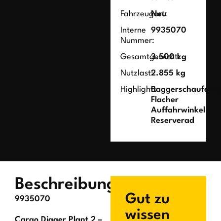
Fahrzeugart:
Neu
Interne
9935070
Nummer:
Gesamtgewicht:
3.500 kg
Nutzlast:
2.855 kg
Highlights:
Baggerschaufelab
Flacher
Auffahrwinkel
Reserverad
Beschreibung
Gut zu
9935070
wissen
Cargo Digger Plant 2 –