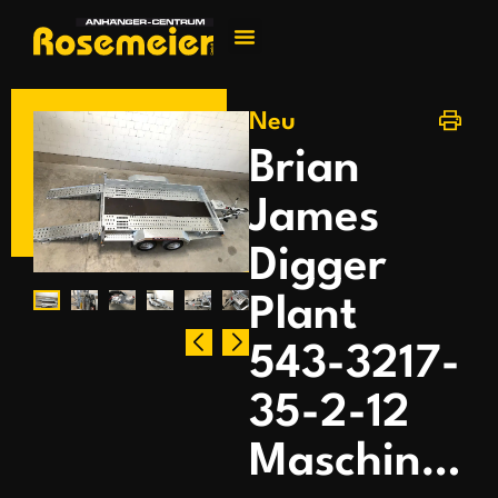
Jetzt kontakti
Neu
Brian
James
Digger
Plant
543-3217-
35-2-12
Maschinentransport