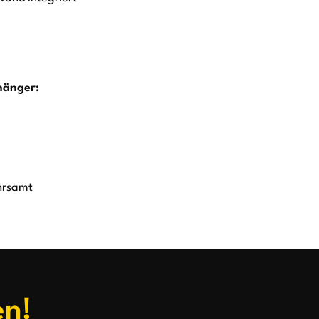
hänger:
hrsamt
en!