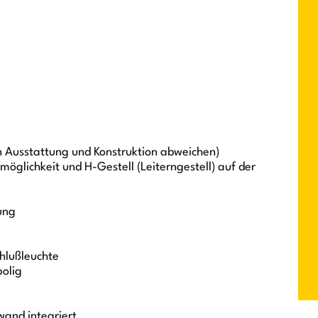
h Ausstattung und Konstruktion abweichen)
möglichkeit und H-Gestell (Leiterngestell) auf der
ung
chlußleuchte
polig
wand integriert