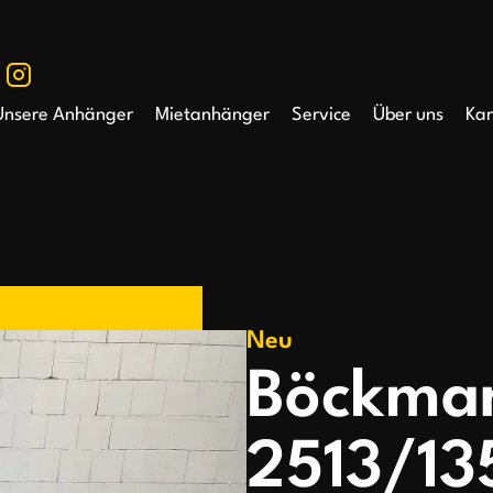
Unsere Anhänger
Mietanhänger
Service
Über uns
Kar
Neu
Böckma
2513/135