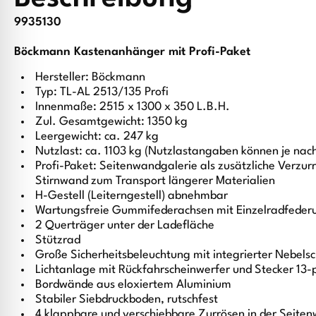
9935130
Böckmann Kastenanhänger mit Profi-Paket
Hersteller: Böckmann
Typ: TL-AL 2513/135 Profi
Innenmaße: 2515 x 1300 x 350 L.B.H.
Zul. Gesamtgewicht: 1350 kg
Leergewicht: ca. 247 kg
Nutzlast: ca. 1103 kg (Nutzlastangaben können je nac
Profi-Paket: Seitenwandgalerie als zusätzliche Verzurr
Stirnwand zum Transport längerer Materialien
H-Gestell (Leiterngestell) abnehmbar
Wartungsfreie Gummifederachsen mit Einzelradfeder
2 Querträger unter der Ladefläche
Stützrad
Große Sicherheitsbeleuchtung mit integrierter Nebels
Lichtanlage mit Rückfahrscheinwerfer und Stecker 13-
Bordwände aus eloxiertem Aluminium
Stabiler Siebdruckboden, rutschfest
4 klappbare und verschiebbare Zurrösen in der Seiten