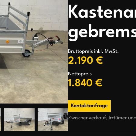
Kastena
gebrems
Bruttopreis inkl. MwSt.
2.190 €
Nettopreis
1.840 €
Kontaktanfrage
Zwischenverkauf, Irrtümer un