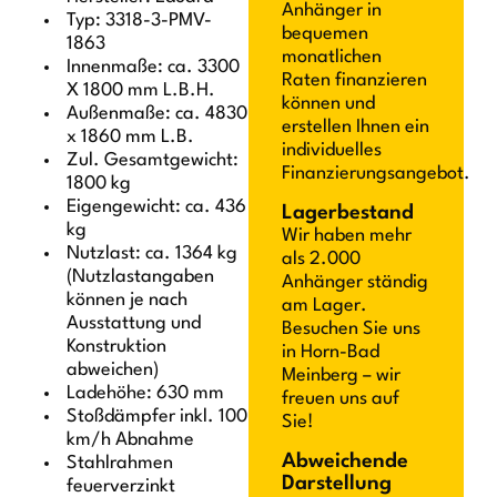
Anhänger in
Typ: 3318-3-PMV-
bequemen
1863
monatlichen
Innenmaße: ca. 3300
Raten finanzieren
X 1800 mm L.B.H.
können und
Außenmaße: ca. 4830
erstellen Ihnen ein
x 1860 mm L.B.
individuelles
Zul. Gesamtgewicht:
Finanzierungsangebot.
1800 kg
Eigengewicht: ca. 436
Lagerbestand
kg
Wir haben mehr
Nutzlast: ca. 1364 kg
als 2.000
(Nutzlastangaben
Anhänger ständig
können je nach
am Lager.
Ausstattung und
Besuchen Sie uns
Konstruktion
in Horn-Bad
abweichen)
Meinberg – wir
Ladehöhe: 630 mm
freuen uns auf
Stoßdämpfer inkl. 100
Sie!
km/h Abnahme
Abweichende
Stahlrahmen
Darstellung
feuerverzinkt