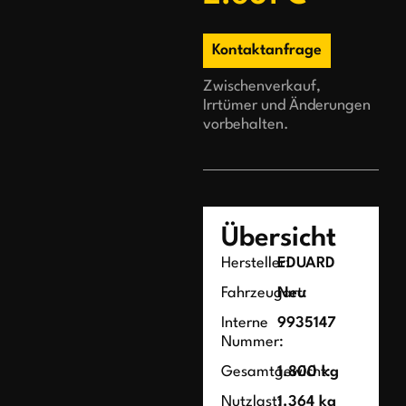
Kontaktanfrage
Zwischenverkauf,
Irrtümer und Änderungen
vorbehalten.
Übersicht
Hersteller:
EDUARD
Fahrzeugart:
Neu
Interne
9935147
Nummer:
Gesamtgewicht:
1.800 kg
Nutzlast:
1.364 kg