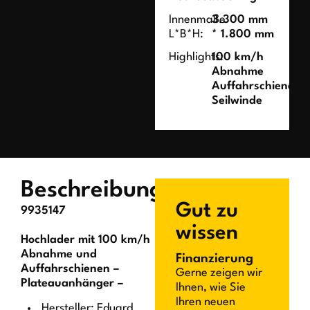
Innenmaße
3.300 mm
L*B*H:
* 1.800 mm
Highlights:
100 km/h
Abnahme
Auffahrschienen
Seilwinde
Beschreibung
Gut zu
9935147
wissen
Hochlader mit 100 km/h
Abnahme und
Finanzierung
Auffahrschienen –
Gerne zeigen wir
Plateauanhänger –
Ihnen, wie Sie
Ihren neuen
Hersteller: Eduard