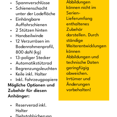
Abbildungen
Spannverschlüsse
können nicht im
Schienenschacht
Serien-
unter der Ladefläche
Lieferumfang
Einhängbare
enthaltenes
Auffahrschienen
Zubehör
2 Stützen hinten
darstellen. Durch
Handseilwinde
ständige
12 Verzurrösen im
Weiterentwicklungen
Bodenrahmenprofil,
können
800 daN (kg)
Abbildungen und
13-poliger Stecker
technische Daten
Automatikstützrad
geringfügig
Begrenzungsleuchten
abweichen.
Keile inkl. Halter
Irrtümer und
Inkl. Fahrzeugpapiere
Änderungen
Mögliche Optionen und
vorbehalten!
Zubehör für diesen
Anhänger:
Reserverad inkl.
Halter
Diebstahlsicherung