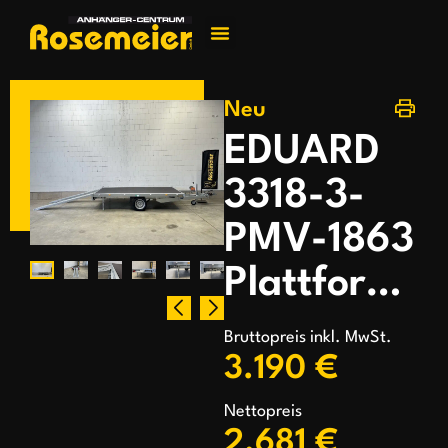
Jetzt kontakti
Neu
EDUARD
3318-3-
PMV-1863
Plattform/Universaltransporter
Bruttopreis inkl. MwSt.
3.190 €
Nettopreis
2.681 €