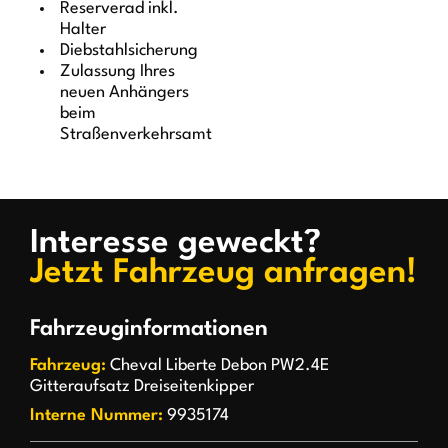
Reserverad inkl.
Halter
Diebstahlsicherung
Zulassung Ihres
neuen Anhängers
beim
Straßenverkehrsamt
Interesse geweckt?
Jetzt Fahrzeug anfragen!
Fahrzeuginformationen
Fahrzeug:
Cheval Liberte Debon PW2.4E
Gitteraufsatz Dreiseitenkipper
Interne Nummer:
9935174