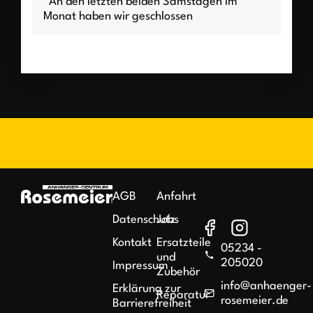
*An den letzten beiden Samstagen im
Monat haben wir geschlossen
AGB
Anfahrt
Datenschutz
Jobs
Kontakt
Ersatzteile
05234 -
und
205020
Impressum
Zubehör
info@anhaenger-
Erklärung zur
Reparatur
rosemeier.de
Barrierefreiheit