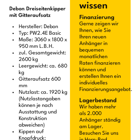
wissen
Debon Dreiseitenkipper
mit Gitteraufsatz
Finanzierung
Gerne zeigen wir
Hersteller: Debon
Ihnen, wie Sie
Typ: PW2.4E Basic
Ihren neuen
Maße: 3060 x 1800 x
Anhänger in
950 mm L.B.H.
bequemen
zul. Gesamtgewicht:
monatlichen
2600 kg
Raten finanzieren
Leergewicht: ca. 680
können und
kg
erstellen Ihnen ein
Gitteraufsatz 600
individuelles
mm
Finanzierungsangebot.
Nutzlast: ca. 1920 kg
(Nutzlastangaben
Lagerbestand
können je nach
Wir haben mehr
Ausstattung und
als 2.000
Konstruktion
Anhänger ständig
abweichen)
am Lager.
Kippen auf
Besuchen Sie uns
Knopfdruck:
in Horn-Bad