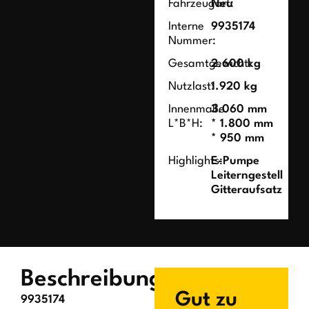
Fahrzeugart:
Neu
Interne
9935174
Nummer:
Gesamtgewicht:
2.600 kg
Nutzlast:
1.920 kg
Innenmaße
3.060 mm
L*B*H:
* 1.800 mm
* 950 mm
Highlights:
E-Pumpe
Leiterngestell
Gitteraufsatz
Beschreibung
Gut zu
9935174