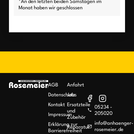
*An den letzten beiden Samstagen im
Monat haben wir geschlossen
AGB
Anfahrt
Datenschutz
Jobs
Kontakt
Ersatzteile
05234 -
und
205020
Impressum
Zubehör
info@anhaenger-
Erklärung zur
Reparatur
rosemeier.de
Barrierefreiheit