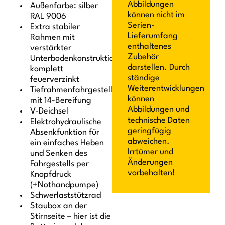
Abbildungen
Außenfarbe: silber
können nicht im
RAL 9006
Serien-
Extra stabiler
Lieferumfang
Rahmen mit
enthaltenes
verstärkter
Zubehör
Unterbodenkonstruktion,
darstellen. Durch
komplett
ständige
feuerverzinkt
Weiterentwicklungen
Tiefrahmenfahrgestell
können
mit 14-Bereifung
Abbildungen und
V-Deichsel
technische Daten
Elektrohydraulische
geringfügig
Absenkfunktion für
abweichen.
ein einfaches Heben
Irrtümer und
und Senken des
Änderungen
Fahrgestells per
vorbehalten!
Knopfdruck
(+Nothandpumpe)
Schwerlaststützrad
Staubox an der
Stirnseite – hier ist die