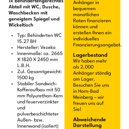
1x behindertengerechtes
Anhänger in
Abteil mit WC, Dusche,
bequemen
Waschbecken mit
monatlichen
geneigtem Spiegel und
Raten finanzieren
Wickeltisch
können und
erstellen Ihnen ein
Typ: Behinderten WC
individuelles
15.27 BH
Finanzierungsangebot.
Hersteller: Vezeko
Innenmaße: ca. 2665
Lagerbestand
X 1820 X 2450 mm
Wir haben mehr
L.B.H.
als 2.000
Zul. Gesamtgewicht:
Anhänger ständig
1500 kg
am Lager.
Stabiler Sandwich-
Besuchen Sie uns
Kofferaufbau mit 50
in Horn-Bad
mm Polyurethan-Kern
Meinberg – wir
und feuerverzinkter
freuen uns auf
und
Sie!
pulverbeschichteter
Abweichende
Außen- bzw.
Darstellung
Innenwand (isoliert)