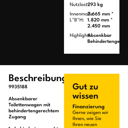
Nutzlast:
293 kg
Innenmaße
2.665 mm *
L*B*H:
1.820 mm *
2.450 mm
Highlights:
Absenkbar
Behindertengerec
Beschreibung
Gut zu
9935188
wissen
Absenkbarer
Toilettenwagen mit
Finanzierung
behindertengerechtem
Gerne zeigen wir
Zugang
Ihnen, wie Sie
Ihren neuen