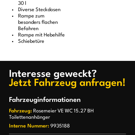
30 l
Diverse Steckdosen
Rampe zum
besonders flachen
Befahren
Rampe mit Hebehilfe
Schiebetüre
Interesse geweckt?
Jetzt Fahrzeug anfragen!
Fahrzeuginformationen
Fahrzeug:
Rosemeier VE WC 15.27 BH
Toilettenanhänger
Interne Nummer:
9935188