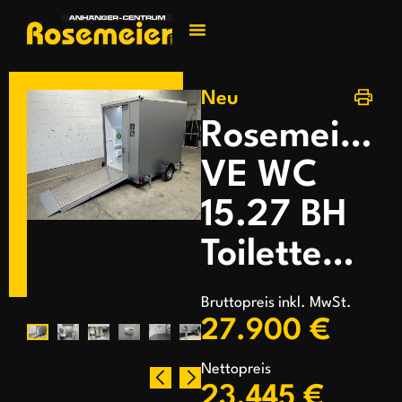
Jetzt kontakti
Neu
Rosemeier
VE WC
15.27 BH
Toilettenanhänger
Bruttopreis inkl. MwSt.
27.900 €
Nettopreis
23.445 €