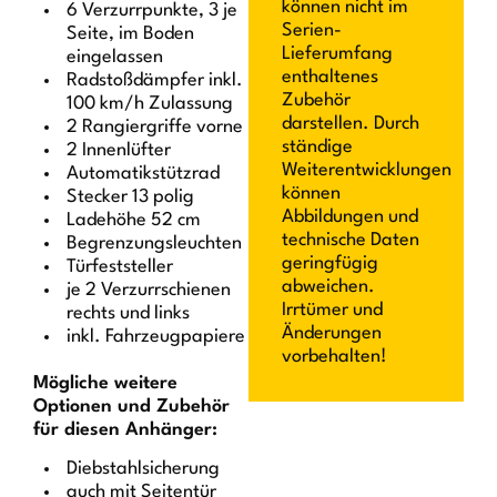
können nicht im
6 Verzurrpunkte, 3 je
Serien-
Seite, im Boden
Lieferumfang
eingelassen
enthaltenes
Radstoßdämpfer inkl.
Zubehör
100 km/h Zulassung
darstellen. Durch
2 Rangiergriffe vorne
ständige
2 Innenlüfter
Weiterentwicklungen
Automatikstützrad
können
Stecker 13 polig
Abbildungen und
Ladehöhe 52 cm
technische Daten
Begrenzungsleuchten
geringfügig
Türfeststeller
abweichen.
je 2 Verzurrschienen
Irrtümer und
rechts und links
Änderungen
inkl. Fahrzeugpapiere
vorbehalten!
Mögliche weitere
Optionen und Zubehör
für diesen Anhänger:
Diebstahlsicherung
auch mit Seitentür