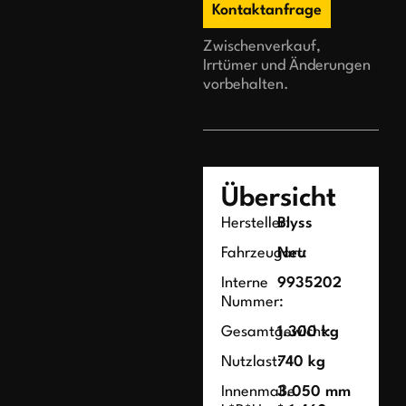
Kontaktanfrage
Zwischenverkauf,
Irrtümer und Änderungen
vorbehalten.
Übersicht
Hersteller:
Blyss
Fahrzeugart:
Neu
Interne
9935202
Nummer:
Gesamtgewicht:
1.300 kg
Nutzlast:
740 kg
Innenmaße
3.050 mm