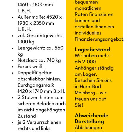
bequemen
1460 x 1800 mm
monatlichen
L.B.H.
Raten finanzieren
Außenmaße: 4520 x
können und
1980 x 2350 mm
erstellen Ihnen ein
L.B.H.
individuelles
zul. Gesamtgewicht:
Finanzierungsangebot.
1300 kg
Leergewicht: ca. 560
Lagerbestand
kg
Wir haben mehr
Nutzlast: ca. 740 kg
als 2.000
Farbe: weiß
Anhänger ständig
Doppelflügeltür
am Lager.
abschließbar hinten,
Besuchen Sie uns
Durchgangsmaß:
in Horn-Bad
1420 x 1740 mm B.xH.
Meinberg – wir
2 Stützen hinten zum
freuen uns auf
sicheren Beladen auch
Sie!
im nicht angehängten
Abweichende
Zustand
Darstellung
je 2 Verzurrschienen
Abbildungen
rechts und links