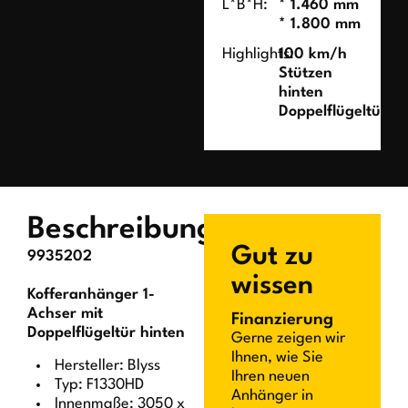
L*B*H:
* 1.460 mm
* 1.800 mm
Highlights:
100 km/h
Stützen
hinten
Doppelflügeltür
Beschreibung
Gut zu
9935202
wissen
Kofferanhänger 1-
Achser mit
Finanzierung
Doppelflügeltür hinten
Gerne zeigen wir
Ihnen, wie Sie
Hersteller: Blyss
Ihren neuen
Typ: F1330HD
Anhänger in
Innenmaße: 3050 x