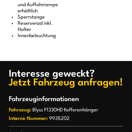
und Auffahrrampe
erhältlich
Sperrstange
Reserverad inkl.
Halter
Innenbeleuchtung
Interesse geweckt?
Jetzt Fahrzeug anfragen!
Fahrzeuginformationen
Fahrzeug:
Blyss F1330HD Kofferanhänger
Interne Nummer:
9935202