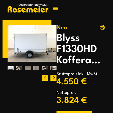
Jetzt kontakti
Neu
Blyss
F1330HD
Kofferanhänger
Bruttopreis inkl. MwSt.
4.550 €
Nettopreis
3.824 €