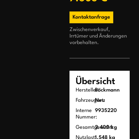
Kontaktanfrage
Zwischenverkauf,
Irrtümer und Änderungen
vorbehalten.
Übersicht
Hersteller:
Böckmann
Fahrzeugart:
Neu
Interne
9935220
Nummer:
Gesamtgewicht:
2.400 kg
Nutzlast:
1.548 kg