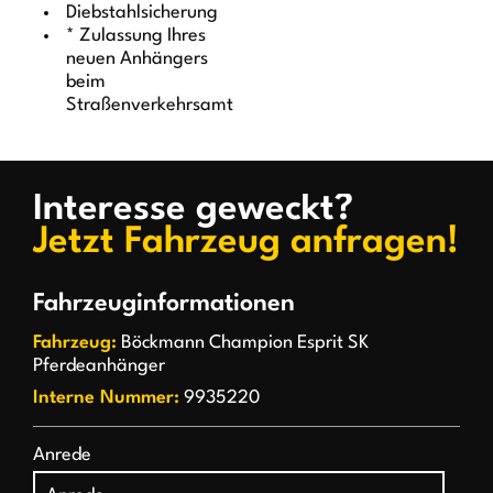
Diebstahlsicherung
*
Zulassung Ihres
neuen Anhängers
beim
Straßenverkehrsamt
Interesse geweckt?
Jetzt Fahrzeug anfragen!
Fahrzeuginformationen
Fahrzeug:
Böckmann Champion Esprit SK
Pferdeanhänger
Interne Nummer:
9935220
Anrede