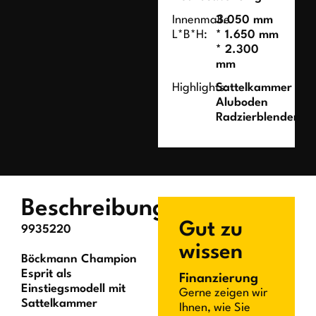
Innenmaße
3.050 mm
L*B*H:
* 1.650 mm
* 2.300
mm
Highlights:
Sattelkammer
Aluboden
Radzierblenden
Beschreibung
Gut zu
9935220
wissen
Böckmann Champion
Esprit als
Finanzierung
Einstiegsmodell mit
Gerne zeigen wir
Sattelkammer
Ihnen, wie Sie