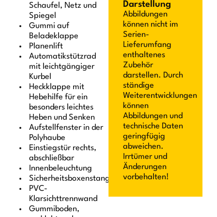
Darstellung
Schaufel, Netz und
Abbildungen
Spiegel
können nicht im
Gummi auf
Serien-
Beladeklappe
Lieferumfang
Planenlift
enthaltenes
Automatikstützrad
Zubehör
mit leichtgängiger
darstellen. Durch
Kurbel
ständige
Heckklappe mit
Weiterentwicklungen
Hebehilfe für ein
können
besonders leichtes
Abbildungen und
Heben und Senken
technische Daten
Aufstellfenster in der
geringfügig
Polyhaube
abweichen.
Einstiegstür rechts,
Irrtümer und
abschließbar
Änderungen
Innenbeleuchtung
vorbehalten!
Sicherheitsboxenstangensystem
PVC-
Klarsichttrennwand
Gummiboden,