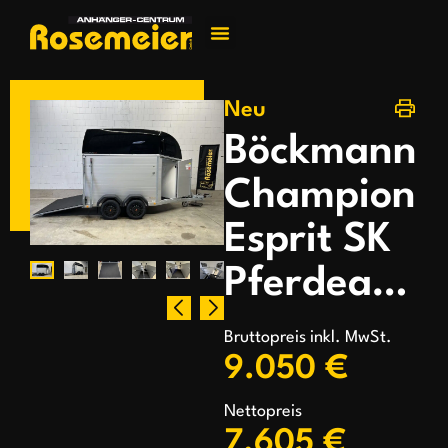
Jetzt kontakti
Neu
Böckmann
Champion
Esprit SK
Pferdeanhänger
Bruttopreis inkl. MwSt.
9.050 €
Nettopreis
7.605 €