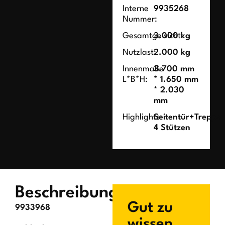
Interne
9935268
Nummer:
Gesamtgewicht:
3.000 kg
Nutzlast:
2.000 kg
Innenmaße
3.700 mm
L*B*H:
* 1.650 mm
* 2.030
mm
Highlights:
Seitentür+Treppe
4 Stützen
Beschreibung
Gut zu
9933968
wissen