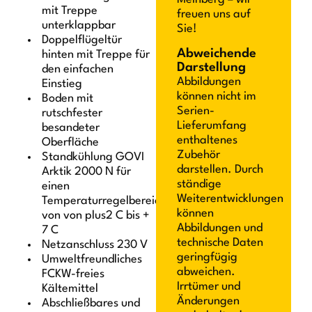
mit Treppe
freuen uns auf
unterklappbar
Sie!
Doppelflügeltür
Abweichende
hinten mit Treppe für
Darstellung
den einfachen
Abbildungen
Einstieg
können nicht im
Boden mit
Serien-
rutschfester
Lieferumfang
besandeter
enthaltenes
Oberfläche
Zubehör
Standkühlung GOVI
darstellen. Durch
Arktik 2000 N für
ständige
einen
Weiterentwicklungen
Temperaturregelbereich
können
von von plus2 C bis +
Abbildungen und
7 C
technische Daten
Netzanschluss 230 V
geringfügig
Umweltfreundliches
abweichen.
FCKW-freies
Irrtümer und
Kältemittel
Änderungen
Abschließbares und