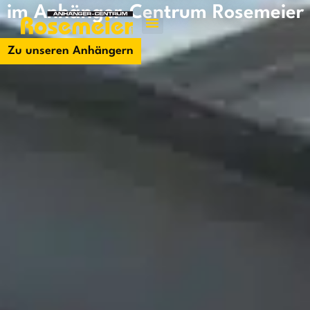
im Anhänger-Centrum Rosemeier
Jetzt kontakti
Zu unseren Anhängern