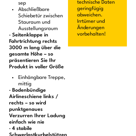
technische Daten
sep
geringfügig
Abschließbare
abweichen.
Schiebetür zwischen
Irrtümer und
Stauraum und
Änderungen
Ausstellungsraum
vorbehalten!
· Seitenklappe in
Fahrtrichtung rechts
3000 m lang über die
gesamte Höhe – so
präsentieren Sie Ihr
Produkt in voller Größe
Einhängbare Treppe,
mittig
· Bodenbündige
Airlineschiene links /
rechts – so wird
punktgenaues
Verzurren Ihrer Ladung
einfach wie nie
· 4 stabile
Schwerlastkurbelstützen