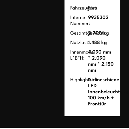
Fahrzeugart:
Neu
Interne
9935302
Nummer:
Gesamtgewicht:
2.700 kg
Nutzlast:
1.488 kg
Innenmaße
4.090 mm
L*B*H:
* 2.090
mm * 2.150
mm
Highlights:
Airlineschiene
LED
Innenbeleuchtung
100 km/h +
Fronttür