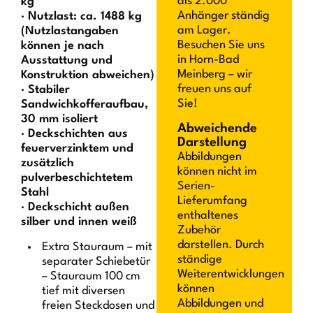
als 2.000
kg
Anhänger ständig
· Nutzlast: ca. 1488 kg
am Lager.
(Nutzlastangaben
Besuchen Sie uns
können je nach
in Horn-Bad
Ausstattung und
Meinberg – wir
Konstruktion abweichen)
freuen uns auf
· Stabiler
Sie!
Sandwichkofferaufbau,
30 mm isoliert
Abweichende
· Deckschichten aus
Darstellung
feuerverzinktem und
Abbildungen
zusätzlich
können nicht im
pulverbeschichtetem
Serien-
Stahl
Lieferumfang
· Deckschicht außen
enthaltenes
silber und innen weiß
Zubehör
darstellen. Durch
Extra Stauraum – mit
ständige
separater Schiebetür
Weiterentwicklungen
– Stauraum 100 cm
können
tief mit diversen
Abbildungen und
freien Steckdosen und