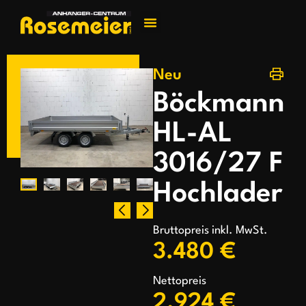
Jetzt kontakti
Neu
Böckmann
HL-AL
3016/27 F
Hochlader
Bruttopreis inkl. MwSt.
3.480 €
Nettopreis
2.924 €