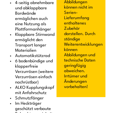
Abbildungen
4-seitig abnehmbare
können nicht im
und abklappbare
Serien-
Bordwände
Lieferumfang
ermöglichen auch
enthaltenes
eine Nutzung als
Zubehör
Plattformanhänger
darstellen. Durch
Klappbare Stirnwand
ständige
ermöglicht den
Weiterentwicklungen
Transport langer
können
Materialien
Abbildungen und
Automatikstützrad
technische Daten
6 bodenbündige und
geringfügig
klapperfreie
abweichen.
Verzurrösen (weitere
Irrtümer und
Verzurrösen einfach
Änderungen
nachrüstbar)
vorbehalten!
ALKO Kupplungskopf
mit Anfahrschutz
Schmutzfänger
Im Heckträger
geschützt verbaute