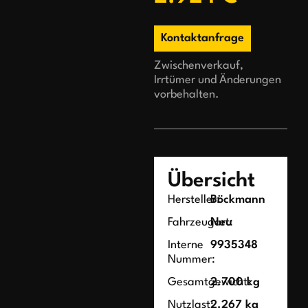
Kontaktanfrage
Zwischenverkauf,
Irrtümer und Änderungen
vorbehalten.
Übersicht
Hersteller:
Böckmann
Fahrzeugart:
Neu
Interne
9935348
Nummer:
Gesamtgewicht:
2.700 kg
Nutzlast:
2.267 kg