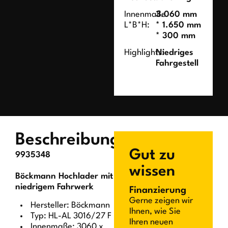
Innenmaße
3.060 mm
L*B*H:
* 1.650 mm
* 300 mm
Highlights:
Niedriges
Fahrgestell
Beschreibung
Gut zu
9935348
wissen
Böckmann Hochlader mit
niedrigem Fahrwerk
Finanzierung
Gerne zeigen wir
Hersteller: Böckmann
Ihnen, wie Sie
Typ: HL-AL 3016/27 F
Ihren neuen
Innenmaße: 3060 x