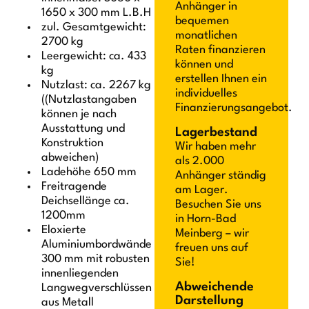
Anhänger in
1650 x 300 mm L.B.H
bequemen
zul. Gesamtgewicht:
monatlichen
2700 kg
Raten finanzieren
Leergewicht: ca. 433
können und
kg
erstellen Ihnen ein
Nutzlast: ca. 2267 kg
individuelles
((Nutzlastangaben
Finanzierungsangebot.
können je nach
Ausstattung und
Lagerbestand
Konstruktion
Wir haben mehr
abweichen)
als 2.000
Ladehöhe 650 mm
Anhänger ständig
Freitragende
am Lager.
Deichsellänge ca.
Besuchen Sie uns
1200mm
in Horn-Bad
Eloxierte
Meinberg – wir
Aluminiumbordwände
freuen uns auf
300 mm mit robusten
Sie!
innenliegenden
Abweichende
Langwegverschlüssen
Darstellung
aus Metall