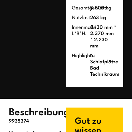
Gesamtgewicht:
3.500 kg
Nutzlast:
263 kg
Innenmaße
8.130 mm *
L*B*H:
2.370 mm
* 2.230
mm
Highlights:
6
Schlafplätze
Bad
Technikraum
Beschreibung
Gut zu
9935374
wissen