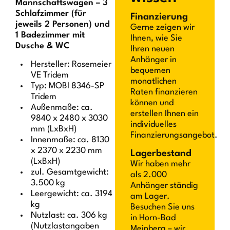
Mannschaftswagen – 3
Schlafzimmer (für
Finanzierung
jeweils 2 Personen) und
Gerne zeigen wir
1 Badezimmer mit
Ihnen, wie Sie
Dusche & WC
Ihren neuen
Anhänger in
Hersteller: Rosemeier
bequemen
VE Tridem
monatlichen
Typ: MOBI 8346-SP
Raten finanzieren
Tridem
können und
Außenmaße: ca.
erstellen Ihnen ein
9840 x 2480 x 3030
individuelles
mm (LxBxH)
Finanzierungsangebot.
Innenmaße: ca. 8130
x 2370 x 2230 mm
Lagerbestand
(LxBxH)
Wir haben mehr
zul. Gesamtgewicht:
als 2.000
3.500 kg
Anhänger ständig
Leergewicht: ca. 3194
am Lager.
kg
Besuchen Sie uns
Nutzlast: ca. 306 kg
in Horn-Bad
(Nutzlastangaben
Meinberg – wir