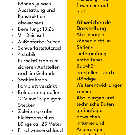
können je nach
freuen uns auf
Ausstattung und
Sie!
Konstruktion
Abweichende
abweichen)
Darstellung
Bereifung: 13 Zoll
Abbildungen
V – Deichsel
können nicht im
Außenfarbe: Silber
Serien-
Schwerlaststützrad
Lieferumfang
4 stabile
enthaltenes
Kurbelstützen zum
Zubehör
sicheren Aufstellen
darstellen. Durch
auch im Gelände
ständige
Stahlrahmen,
Weiterentwicklungen
komplett verzinkt
können
Beleuchtung außen –
Abbildungen und
12 V mit 13-poligem
technische Daten
Stecker
geringfügig
Zuleitungskabel
abweichen.
Elektroanschluss,
Irrtümer und
Länge ca. 25 Meter
Änderungen
Frischwasserschlauch