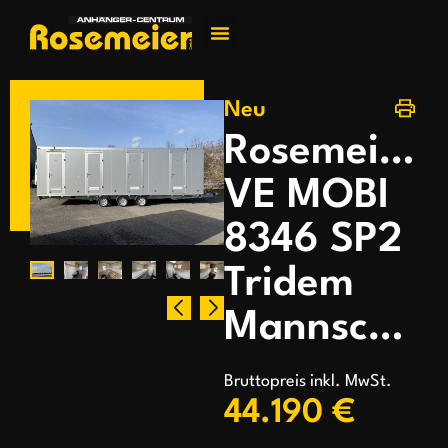
Jetzt kontakti
Neu
Rosemeier
VE MOBI
8346 SP2
Tridem
Mannschaftswagen
Bruttopreis inkl. MwSt.
44.190 €