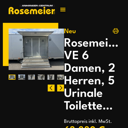
Jetzt kontakti
Neu
Rosemeier
VE 6
Damen, 2
Herren, 5
Urinale
Toilettenanhänger
Bruttopreis inkl. MwSt.