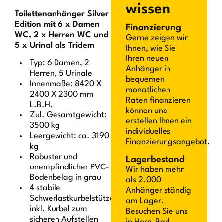
wissen
Toilettenanhänger Silver
Edition mit 6 x Damen
Finanzierung
WC, 2 x Herren WC und
Gerne zeigen wir
5 x Urinal als Tridem
Ihnen, wie Sie
Ihren neuen
Typ: 6 Damen, 2
Anhänger in
Herren, 5 Urinale
bequemen
Innenmaße: 8420 X
monatlichen
2400 X 2300 mm
Raten finanzieren
L.B.H.
können und
Zul. Gesamtgewicht:
erstellen Ihnen ein
3500 kg
individuelles
Leergewicht: ca. 3190
Finanzierungsangebot.
kg
Robuster und
Lagerbestand
unempfindlicher PVC-
Wir haben mehr
Bodenbelag in grau
als 2.000
4 stabile
Anhänger ständig
Schwerlastkurbelstützen
am Lager.
inkl. Kurbel zum
Besuchen Sie uns
sicheren Aufstellen
in Horn-Bad