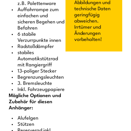
Abbildungen und
z.B. Palettenware
technische Daten
Auffahrrampe zum
geringfügig
einfachen und
abweichen.
sicheren Begehen und
Irrtümer und
Befahren
Änderungen
6 stabile
vorbehalten!
Verzurrpunkte innen
Radstoßdämpfer
stabiles
Automatikstützrad
mit Rangiergriff
13-poliger Stecker
Begrenzungsleuchten
3. Bremsleuchte
Inkl. Fahrzeugpapiere
Mögliche Optionen und
Zubehör für diesen
Anhänger:
Alufelgen
Stützen
Reserverad inkl.