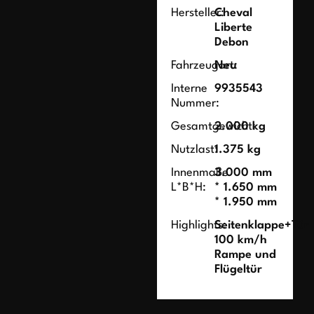
Hersteller:
Cheval
Liberte
Debon
Fahrzeugart:
Neu
Interne
9935543
Nummer:
Gesamtgewicht:
2.000 kg
Nutzlast:
1.375 kg
Innenmaße
3.000 mm
L*B*H:
* 1.650 mm
* 1.950 mm
Highlights:
Seitenklappe+Tür
100 km/h
Rampe und
Flügeltür