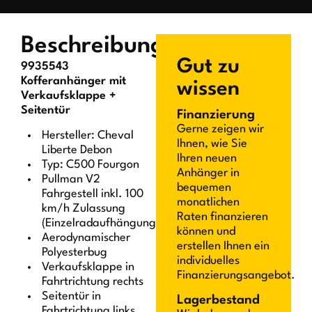
Beschreibung
Gut zu
9935543
Kofferanhänger mit
wissen
Verkaufsklappe +
Seitentür
Finanzierung
Gerne zeigen wir
Hersteller: Cheval
Ihnen, wie Sie
Liberte Debon
Ihren neuen
Typ: C500 Fourgon
Anhänger in
Pullman V2
bequemen
Fahrgestell inkl. 100
monatlichen
km/h Zulassung
Raten finanzieren
(Einzelradaufhängung)
können und
Aerodynamischer
erstellen Ihnen ein
Polyesterbug
individuelles
Verkaufsklappe in
Finanzierungsangebot.
Fahrtrichtung rechts
Seitentür in
Lagerbestand
Fahrtrichtung links