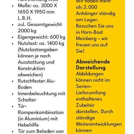
Wir haben mehr
Maße: ca. 3000 X
als 2.000
1650 X 1950 mm
Anhänger ständig
L.B.H.
am Lager.
zul. Gesamtgewicht
Besuchen Sie uns
2000 kg
in Horn-Bad
Eigengewicht: 600 kg
Meinberg – wir
Nutzlast: ca. 1400 kg
freuen uns auf
(Nutzlastangaben
Sie!
können je nach
Abweichende
Ausstattung und
Darstellung
Konstruktion
Abbildungen
abweichen)
können nicht im
Rutschfester Alu-
Serien-
Boden
Lieferumfang
Innenbeleuchtung mit
enthaltenes
Schalter
Zubehör
Tür-
darstellen. Durch
Rampenkombination
ständige
(in Aluminium) mit
Weiterentwicklungen
Hebehilfe
können
Tür zum Beladen von