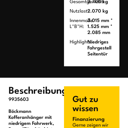
Gesamtgewicht:
2.700 kg
Nutzlast:
2.070 kg
Innenmaße
3.015 mm *
L*B*H:
1.525 mm *
2.085 mm
Highlights:
Niedriges
Fahrgestell
Seitentür
Beschreibung
Gut zu
9935603
wissen
Böckmann
Kofferanhänger mit
Finanzierung
niedrigem Fahrwerk,
Gerne zeigen wir