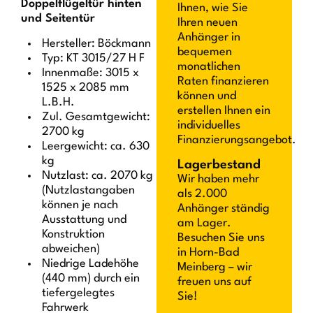
Doppelflügeltür hinten
Ihnen, wie Sie
und Seitentür
Ihren neuen
Anhänger in
Hersteller: Böckmann
bequemen
Typ: KT 3015/27 H F
monatlichen
Innenmaße: 3015 x
Raten finanzieren
1525 x 2085 mm
können und
L.B.H.
erstellen Ihnen ein
Zul. Gesamtgewicht:
individuelles
2700 kg
Finanzierungsangebot.
Leergewicht: ca. 630
kg
Lagerbestand
Nutzlast: ca. 2070 kg
Wir haben mehr
(Nutzlastangaben
als 2.000
können je nach
Anhänger ständig
Ausstattung und
am Lager.
Konstruktion
Besuchen Sie uns
abweichen)
in Horn-Bad
Niedrige Ladehöhe
Meinberg – wir
(440 mm) durch ein
freuen uns auf
tiefergelegtes
Sie!
Fahrwerk