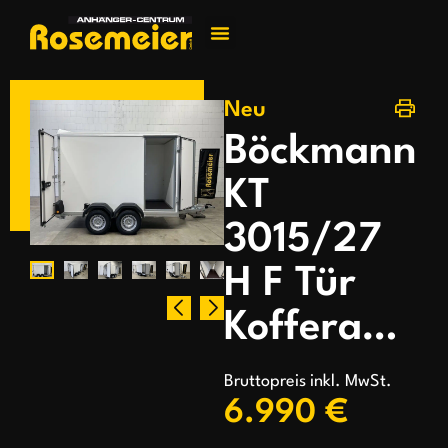
Jetzt kontakti
Neu
Böckmann
KT
3015/27
H F Tür
Kofferanhänger
Bruttopreis inkl. MwSt.
6.990 €