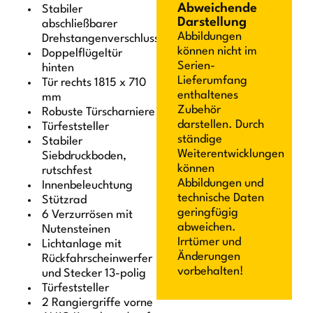
Abweichende
Stabiler
Darstellung
abschließbarer
Abbildungen
Drehstangenverschluss
können nicht im
Doppelflügeltür
Serien-
hinten
Lieferumfang
Tür rechts 1815 x 710
enthaltenes
mm
Zubehör
Robuste Türscharniere
darstellen. Durch
Türfeststeller
ständige
Stabiler
Weiterentwicklungen
Siebdruckboden,
können
rutschfest
Abbildungen und
Innenbeleuchtung
technische Daten
Stützrad
geringfügig
6 Verzurrösen mit
abweichen.
Nutensteinen
Irrtümer und
Lichtanlage mit
Änderungen
Rückfahrscheinwerfer
vorbehalten!
und Stecker 13-polig
Türfeststeller
2 Rangiergriffe vorne