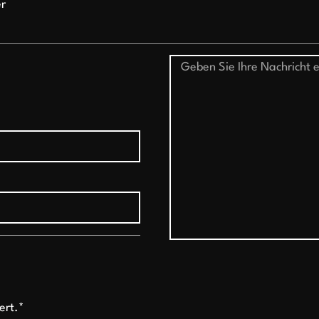
r
ert.*