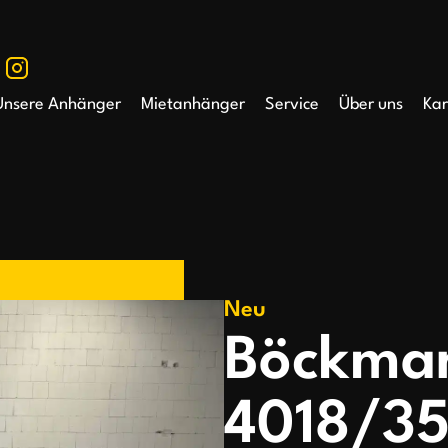
Unsere Anhänger
Mietanhänger
Service
Über uns
Kar
Neu
Böckma
4018/3