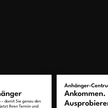
Anhänger-Centr
hänger
Ankommen.
h – damit Sie genau den
Ausprobiere
jetzt Ihren Termin und