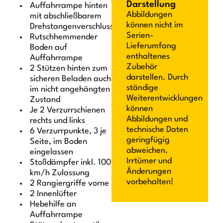
Darstellung
Auffahrrampe hinten
Abbildungen
mit abschließbarem
können nicht im
Drehstangenverschluss
Serien-
Rutschhemmender
Lieferumfang
Boden auf
enthaltenes
Auffahrrampe
Zubehör
2 Stützen hinten zum
darstellen. Durch
sicheren Beladen auch
ständige
im nicht angehängten
Weiterentwicklungen
Zustand
können
Je 2 Verzurrschienen
Abbildungen und
rechts und links
technische Daten
6 Verzurrpunkte, 3 je
geringfügig
Seite, im Boden
abweichen.
eingelassen
Irrtümer und
Stoßdämpfer inkl. 100
Änderungen
km/h Zulassung
vorbehalten!
2 Rangiergriffe vorne
2 Innenlüfter
Hebehilfe an
Auffahrrampe