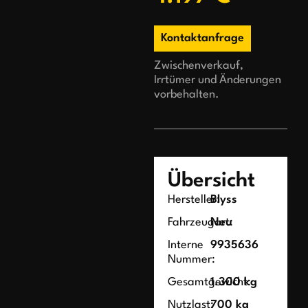
Kontaktanfrage
Zwischenverkauf,
Irrtümer und Änderungen
vorbehalten.
Übersicht
Hersteller:
Blyss
Fahrzeugart:
Neu
Interne
9935636
Nummer:
Gesamtgewicht:
1.300 kg
Nutzlast:
700 kg