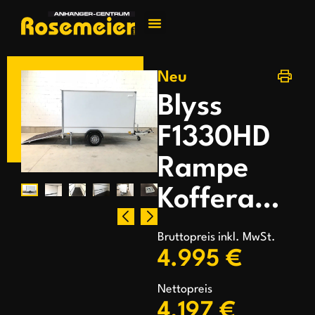
Jetzt kontakti
Neu
Blyss
F1330HD
Rampe
Kofferanhänger
Bruttopreis inkl. MwSt.
4.995 €
Nettopreis
4.197 €