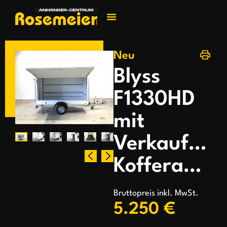
Jetzt kontakti
Neu
Blyss
F1330HD
mit
Verkaufskl
Kofferanhänger
Bruttopreis inkl. MwSt.
5.250 €