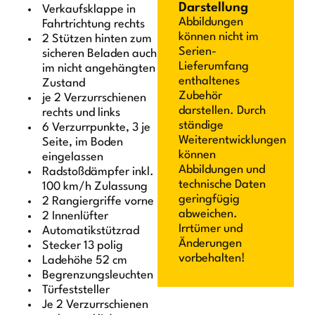
Darstellung
Verkaufsklappe in
Abbildungen
Fahrtrichtung rechts
können nicht im
2 Stützen hinten zum
Serien-
sicheren Beladen auch
Lieferumfang
im nicht angehängten
enthaltenes
Zustand
Zubehör
je 2 Verzurrschienen
darstellen. Durch
rechts und links
ständige
6 Verzurrpunkte, 3 je
Weiterentwicklungen
Seite, im Boden
können
eingelassen
Abbildungen und
Radstoßdämpfer inkl.
technische Daten
100 km/h Zulassung
geringfügig
2 Rangiergriffe vorne
abweichen.
2 Innenlüfter
Irrtümer und
Automatikstützrad
Änderungen
Stecker 13 polig
vorbehalten!
Ladehöhe 52 cm
Begrenzungsleuchten
Türfeststeller
Je 2 Verzurrschienen