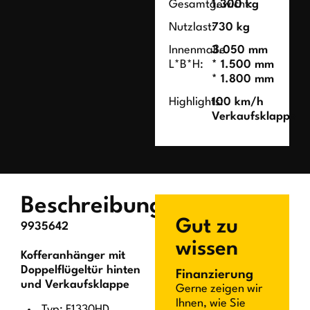
Gesamtgewicht:
1.300 kg
Nutzlast:
730 kg
Innenmaße
3.050 mm
L*B*H:
* 1.500 mm
* 1.800 mm
Highlights:
100 km/h
Verkaufsklappe
Beschreibung
Gut zu
9935642
wissen
Kofferanhänger mit
Doppelflügeltür hinten
Finanzierung
und Verkaufsklappe
Gerne zeigen wir
Ihnen, wie Sie
Typ: F1330HD