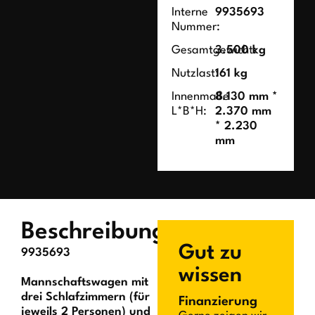
Interne
9935693
Nummer:
Gesamtgewicht:
3.500 kg
Nutzlast:
161 kg
Innenmaße
8.130 mm *
L*B*H:
2.370 mm
* 2.230
mm
Beschreibung
Gut zu
9935693
wissen
Mannschaftswagen mit
drei Schlafzimmern (für
Finanzierung
jeweils 2 Personen) und