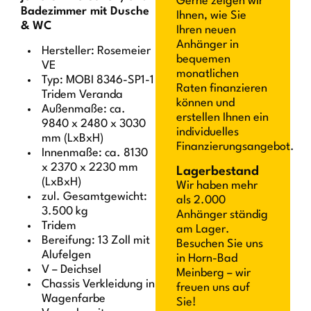
Gerne zeigen wir
Badezimmer mit Dusche
Ihnen, wie Sie
& WC
Ihren neuen
Anhänger in
Hersteller: Rosemeier
bequemen
VE
monatlichen
Typ: MOBI 8346-SP1-1
Raten finanzieren
Tridem Veranda
können und
Außenmaße: ca.
erstellen Ihnen ein
9840 x 2480 x 3030
individuelles
mm (LxBxH)
Finanzierungsangebot.
Innenmaße: ca. 8130
x 2370 x 2230 mm
Lagerbestand
(LxBxH)
Wir haben mehr
zul. Gesamtgewicht:
als 2.000
3.500 kg
Anhänger ständig
Tridem
am Lager.
Bereifung: 13 Zoll mit
Besuchen Sie uns
Alufelgen
in Horn-Bad
V – Deichsel
Meinberg – wir
Chassis Verkleidung in
freuen uns auf
Wagenfarbe
Sie!