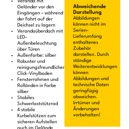
Veranda mit
Abweichende
Geländer vor den
Darstellung
Eingängen – während
Abbildungen
der Fahrt auf der
können nicht im
Deichsel zu lagern
Serien-
Verandaüberdach mit
Lieferumfang
LED-
enthaltenes
Außenbeleuchtung
Zubehör
über Türen
darstellen. Durch
Außenfarbe: silber
ständige
Robuster und
Weiterentwicklungen
reinigungsfreundlicher
können
Click-Vinylboden
Abbildungen und
Fensterrahmen und
technische Daten
Rolländen in Farbe
geringfügig
silber
abweichen.
Stabiles
Irrtümer und
Schwerlaststützrad
Änderungen
4 stabile
vorbehalten!
Kurbelstützen zum
sicheren Aufstellen
auch im Gelände