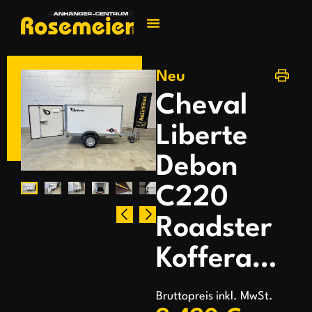
Jetzt kontakti
Neu
Cheval
Liberte
Debon
C220
Roadster
Kofferanhänger
Bruttopreis inkl. MwSt.