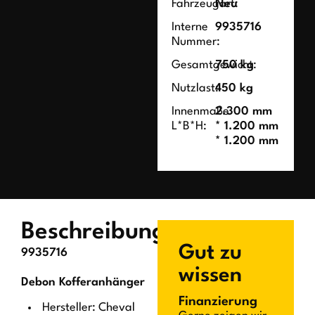
Fahrzeugart:
Neu
Interne
9935716
Nummer:
Gesamtgewicht:
750 kg
Nutzlast:
450 kg
Innenmaße
2.300 mm
L*B*H:
* 1.200 mm
* 1.200 mm
Beschreibung
Gut zu
9935716
wissen
Debon Kofferanhänger
Finanzierung
Hersteller: Cheval