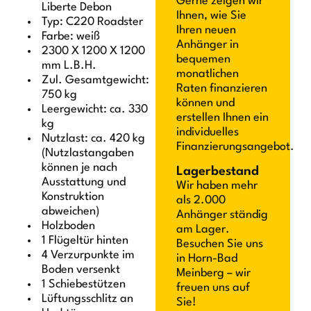
Gerne zeigen wir
Liberte Debon
Ihnen, wie Sie
Typ: C220 Roadster
Ihren neuen
Farbe: weiß
Anhänger in
2300 X 1200 X 1200
bequemen
mm L.B.H.
monatlichen
Zul. Gesamtgewicht:
Raten finanzieren
750 kg
können und
Leergewicht: ca. 330
erstellen Ihnen ein
kg
individuelles
Nutzlast: ca. 420 kg
Finanzierungsangebot.
(Nutzlastangaben
können je nach
Lagerbestand
Ausstattung und
Wir haben mehr
Konstruktion
als 2.000
abweichen)
Anhänger ständig
Holzboden
am Lager.
1 Flügeltür hinten
Besuchen Sie uns
4 Verzurpunkte im
in Horn-Bad
Boden versenkt
Meinberg – wir
1 Schiebestützen
freuen uns auf
Lüftungsschlitz an
Sie!